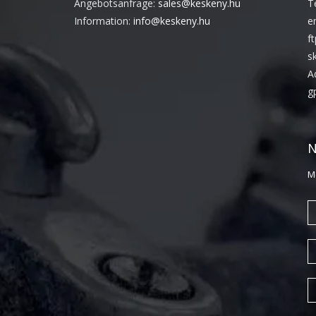
Angebotsanfrage:
sales@keskeny.hu
T
Information:
info@keskeny.hu
e
f
s
A
g
N
M