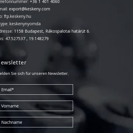
elefonnummer:
+36 1 401 4060
Juni 2018
mail:
export@keskeny.com
November 2017
tp: ftp.keskeny.hu
September 2017
kype: keskenynyomda
dresse:
1158 Budapest, Rákospalotai határút 6.
Mai 2017
ps:
47.527537 , 19.148279
April 2017
März 2017
November 2016
ewsletter
Oktober 2016
elden Sie sich für unseren Newsletter.
August 2016
Juni 2016
Mai 2016
April 2016
März 2016
Februar 2016