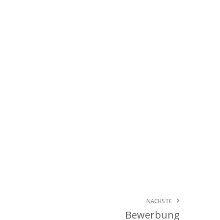
Kategóriák
AKCIÓ
Aktionen
Blog
Csomagolás
Design
Dienstleistungen
druck
Egyéb
Hírek
Nachrickten
Neuheiten
Szolgáltatások
NÄCHSTE
Újdonság
Bewerbung