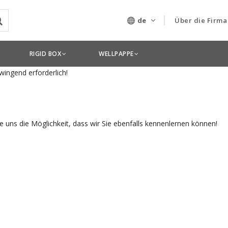
de
Über die Firma
 suchen nach engagierten, arbeiten wollenden und könnenden, fleißig
Unser Untern
RIGID BOX
WELLPAPPE
wingend erforderlich!
Technologien
.
 uns die Möglichkeit, dass wir Sie ebenfalls kennenlernen können!