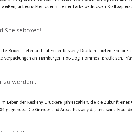
n-weißen, unbedruckten oder mit einer Farbe bedruckten Kraftpapiersc
nd Speiseboxen!
ie Boxen, Teller und Tüten der Keskeny-Druckerei bieten eine breit
kte Verpackungen an: Hamburger, Hot-Dog, Pommes, Bratfleisch, Pfa
er zu werden…
im Leben der Keskeny-Druckerei Jahreszahlen, die die Zukunft eine
6 gegründet. Die Gründer sind Árpád Keskeny d. J. und seine Frau, d