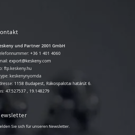
Juni 2018
November 2017
September 2017
ontakt
Mai 2017
April 2017
eskeny und Partner 2001 GmbH
März 2017
elefonnummer:
+36 1 401 4060
mail:
export@keskeny.com
November 2016
tp: ftp.keskeny.hu
Oktober 2016
kype: keskenynyomda
August 2016
dresse:
1158 Budapest, Rákospalotai határút 6.
Juni 2016
ps:
47.527537 , 19.148279
Mai 2016
April 2016
ewsletter
März 2016
elden Sie sich für unseren Newsletter.
Februar 2016