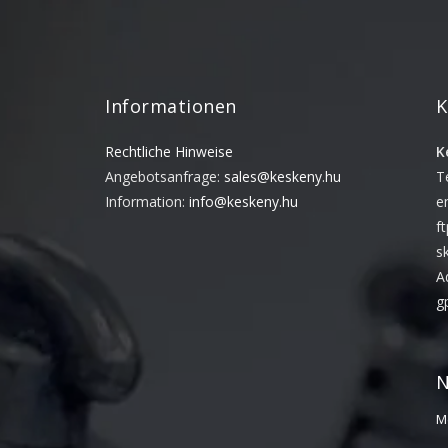
Informationen
K
Rechtliche Hinweise
K
Angebotsanfrage:
sales@keskeny.hu
T
Information:
info@keskeny.hu
e
f
s
A
g
N
M