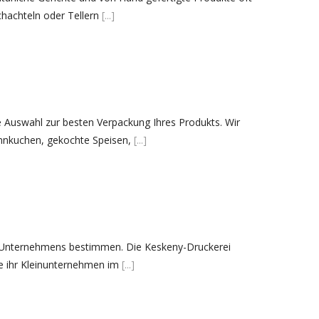
Kategóriák
hachteln oder Tellern
[...]
AKCIÓ
Aktionen
Blog
Csomagolás
e Auswahl zur besten Verpackung Ihres Produkts. Wir
Design
nnkuchen, gekochte Speisen,
[...]
Dienstleistungen
druck
Egyéb
Hírek
Nachrickten
s Unternehmens bestimmen. Die Keskeny-Druckerei
Neuheiten
ie ihr Kleinunternehmen im
[...]
Szolgáltatások
Újdonság