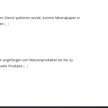
Unkategorisiert
Verpackung
den Dienst quittieren würde, kommt Mineralpapier in
ten
[...]
Archívum
Januar 2022
Oktober 2021
Februar 2021
Januar 2021
eren angefangen von Massenprodukten bis hin zu
viele Produkte
[...]
April 2019
Februar 2019
Januar 2019
Dezember 2018
Oktober 2018
August 2018