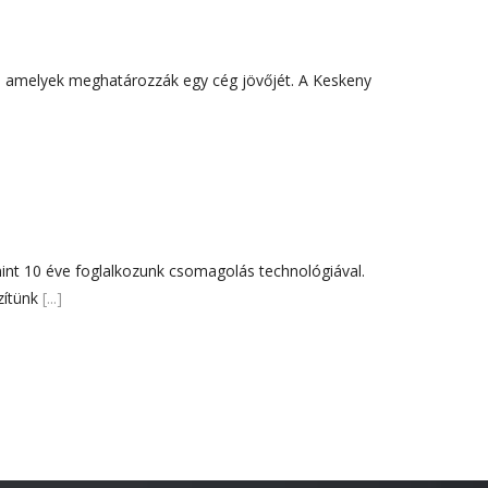
Újdonság
Uncategorized
elyek meghatározzák egy cég jövőjét. A Keskeny
Archívum
2026. április
2025. március
2024. december
nt 10 éve foglalkozunk csomagolás technológiával.
2024. november
zítünk
[...]
2024. október
2024. szeptember
2024. április
2023. július
2022. október
2022. szeptember