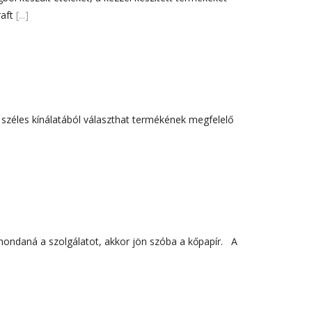
október 3, 2024
aft
[...]
Kategóriák
AKCIÓ
Anyagleadási segédletek
széles kínálatából választhat termékének megfelelő
Blog
Csomagolás
Design
Dobozgyártás
Egyéb
Hírek
mondaná a szolgálatot, akkor jön szóba a kőpapír. A
Inspiráció
Nyomtatás
Szolgáltatások