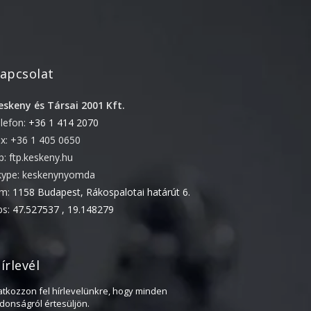
2022. április
2022. február
2022. január
apcsolat
2021. október
eskeny és Társai 2001 Kft.
2021. szeptember
elefon:
+36 1 414 2070
2021. június
ax: +36 1 405 0650
2021. március
tp: ftp.keskeny.hu
2021. február
kype: keskenynyomda
ím:
1158 Budapest, Rákospalotai határút 6.
2021. január
ps:
47.527537 , 19.148279
2020. október
2020. szeptember
2020. július
írlevél
2020. június
ratkozzon fel hírlevelünkre, hogy minden
2020. április
jdonságról értesüljön.