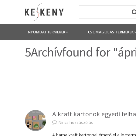
NYOMDAI TERMÉKEK
CSOMAGOLÁS TERMÉKEK
5Archívfound for "ápri
A kraft kartonok egyedi felh
Nincs hozzászólás
A barna kraft kartonnal érhető el a legte