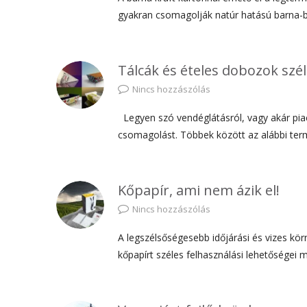
gyakran csomagolják natúr hatású barna-b
Tálcák és ételes dobozok szél
Nincs hozzászólás
Legyen szó vendéglátásról, vagy akár piac
csomagolást. Többek között az alábbi ter
Kőpapír, ami nem ázik el!
Nincs hozzászólás
A legszélsőségesebb időjárási és vizes kö
kőpapírt széles felhasználási lehetőségei 