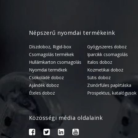
Népszerű nyomdai termékeink
Díszdoboz, Rigid-box
Gyógyszeres doboz
Csomagolás termékek
Iparcikk csomagolás
Hullámkarton csomagolás
Italos doboz
Nyomdai termékek
Kozmetikai doboz
Csokoládé doboz
Sütis doboz
Ajándék doboz
Zsinórfüles papírtáska
Ételes doboz
Prospektus, katalógusok
Közösségi média oldalaink