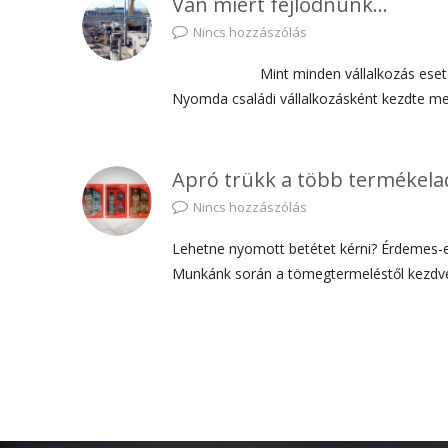
Van miért fejlődnünk…
Nincs hozzászólás
Mint minden vállalkozás esetében, a 
Nyomda családi vállalkozásként kezdte 
Apró trükk a több termékela
Nincs hozzászólás
Lehetne nyomott betétet kérni? Érdemes-e
Munkánk során a tömegtermeléstől kezdve