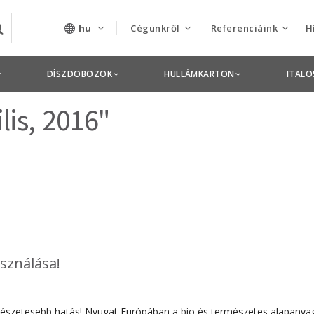
hu
Cégünkről
Referenciáink
H
Rólunk
Csomagolás termékek
DÍSZDOBOZOK
HULLÁMKARTON
ITAL
Szolgáltatásaink
Nyomdai termékek
lis, 2016"
Nyitott pozíciók,
állások
Tanusítványok
Termékdíj
nyilatkozatok
asználása!
Pályázatok
Éves beszámolók
rmészetesebb hatás! Nyugat Európában a bio és természetes alapanyagb