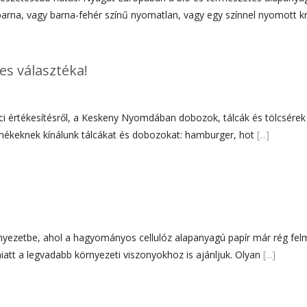
arna, vagy barna-fehér színű nyomatlan, vagy egy színnel nyomott kr
es választéka!
i értékesítésről, a Keskeny Nyomdában dobozok, tálcák és tölcsérek 
mékeknek kínálunk tálcákat és dobozokat: hamburger, hot
[...]
rnyezetbe, ahol a hagyományos cellulóz alapanyagú papír már rég fel
miatt a legvadabb környezeti viszonyokhoz is ajánljuk. Olyan
[...]