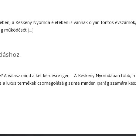
Keskeny Nyomda életében is vannak olyan fontos évszámok, am
meg működését
[...]
dáshoz.
? A válasz mind a két kérdésre igen. A Keskeny Nyomdában több, mi
 a luxus termékek csomagolásáig szinte minden iparág számára kés