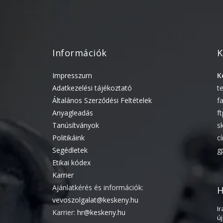
Információk
K
Impresszum
K
Adatkezelési tájékoztató
t
Általános Szerződési Feltételek
f
Anyagleadás
f
Tanúsítványok
s
Politikáink
c
Segédletek
g
Etikai kódex
Karrier
Ajánlatkérés és információk:
H
vevoszolgalat@keskeny.hu
I
Karrier:
hr@keskeny.hu
ú