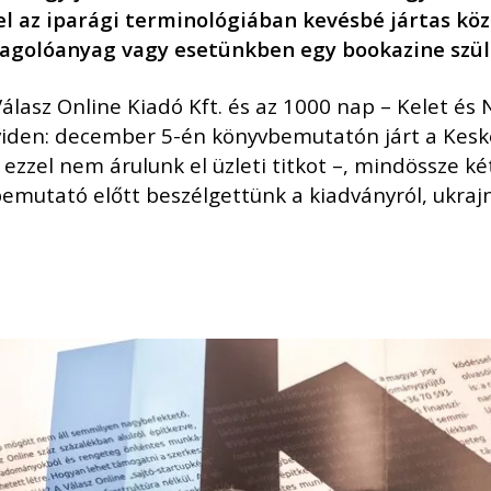
l az ipará
gi terminol
ó
giában kev
é
sb
é
já
rtas k
ö
z
agol
ó
anyag vagy esetünkben egy bookazine szül
lasz Online Kiadó Kft. és az 1000 nap – Kelet és 
Röviden: december 5-én könyvbemutatón járt a Kes
ezzel nem árulunk el üzleti titkot –, mindössze ké
 bemutató előtt beszélgettünk a kiadványról, ukraj