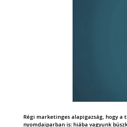
R
é
gi marketinges alapigazság, hogy a t
nyomdaiparban is: hiába vagyunk büsz