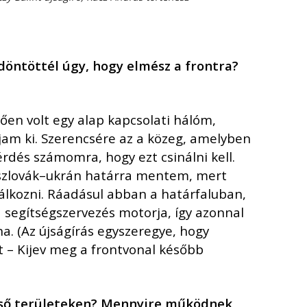
2020. február
2019. november
2019. július
d
ö
nt
ö
tt
é
l úgy, hogy elm
é
sz a frontra?
2019. június
2019. május
2019. április
ően volt egy alap kapcsolati hálóm,
jam ki. Szerencsére az a közeg, amelyben
2019. február
rdés számomra, hogy ezt csinálni kell.
2019. január
a szlovák–ukrán határra mentem, mert
2018. december
lálkozni. Ráadásul abban a határfaluban,
2018. október
a segítségszervezés motorja, így azonnal
2018. augusztus
a. (Az újságírás egyszeregye, hogy
2018. július
út – Kijev meg a frontvonal később
2018. június
2018. április
eső területeken? Mennyire műk
ö
dnek