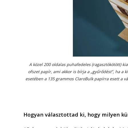
A k
ö
zel 200 oldalas puhafedeles (ragaszt
ó
k
ö
t
ö
tt) ki
ofszet papír,
ami akkor is bírja a „gyűrőd
é
st”, ha a k
eset
é
ben a 135 grammos
ClaroBulk pap
írra esett a v
Hogyan választottad ki, hogy milyen kü