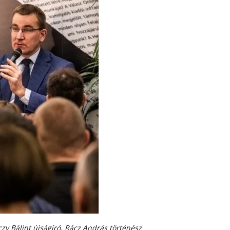
2022. április
2022. február
2022. január
2021. október
2021. szeptember
2021. június
2021. március
2021. február
2021. január
2020. október
2020. szeptember
2020. július
2020. június
2020. április
zy Bálint újságír
ó
, Rácz Andrá
s t
ö
rt
é
n
é
sz