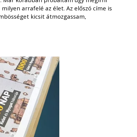
2016. március
ilyen arrafelé az élet. Az előszó címe is
2016. február
zömbösséget kicsit átmozgassam,
2015. szeptember