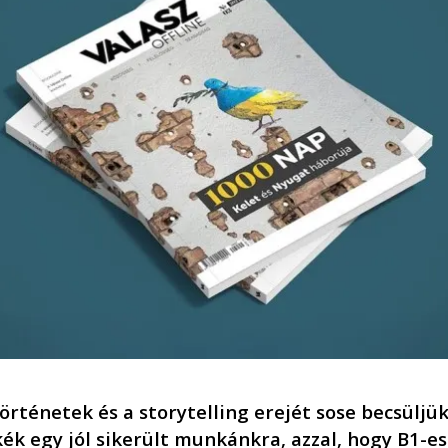
ö
rt
é
netek
é
s a storytelling erej
é
t sose becsüljük
k
é
k egy j
ó
l sikerült munkánkra, azzal, hogy B1-e