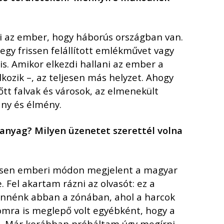
2018. február
2017. november
2017. október
li az ember, hogy háborús országban van.
2017. szeptember
gy frissen felállított emlékművet vagy
is. Amikor elkezdi hallani az ember a
2017. július
lkozik –, az teljesen más helyzet. Ahogy
2017. június
tt falvak és városok, az elmenekült
2017. május
ány és élmény.
2017. április
2017. március
s anyag? Milyen üzenetet szerett
é
l volna
2016. november
2016. október
ljesen emberi módon megjelent a magyar
2016. augusztus
Fel akartam rázni az olvasót: ez a
2016. június
lennénk abban a zónában, ahol a harcok
2016. május
omra is meglepő volt egyébként, hogy a
2016. április
ni. Már korábban próbáltam úgy megírni