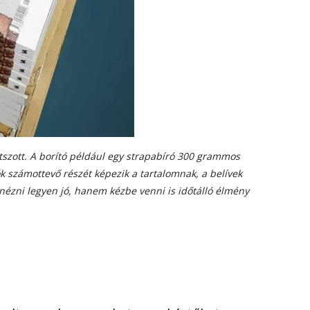
szott. A borító p
é
ldául egy strapabíró 300 grammos
k számottevő r
é
sz
é
t k
é
pezik a tartalomnak, a belívek
n
é
zni legyen j
ó
, hanem k
é
zbe venni is időtálló élm
é
ny