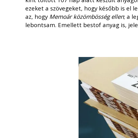
ezeket a szövegeket, hogy később is el l
az, hogy
Memoár k
ö
z
ö
mb
ö
ss
é
g ellen
; a 
lebontsam. Emellett bestof anyag is, jel