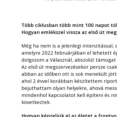
T
ö
bb ciklusban t
ö
bb mint 100 napot t
ö
Hogyan eml
é
kszel vissza az első út me
Még ha nem is a jelenlegi intenzitással,
amelyre 2022 februárjában el lehetett é
dolgozom a Válasznál, abszolút támogat 
Az első út megszervezésekor persze csak
abban az időben ott is sok menekült jött
ahol 2 évvel korábban készítettem riport
bejuthattam olyan helyekre, ahová messzi
mindenhol kapcsolatot kell építeni és nin
következtek.
Hogyan k
é
pzeljük el az
é
letet a frontvo