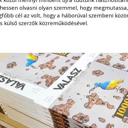
ehessen olvasni olyan szemmel, hogy megmutassa, m
legfőbb cél az volt, hogy a háborúval szembeni kö
es külső szerzők közreműködésével.