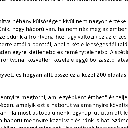
mítva néhány külsőségen kívül nem nagyon érzéke
tűnik, hogy háború van, ha nem néz meg az ember e
eledünk a frontvonalhoz, úgy változik ez az érzés 
re attól a ponttól, ahol a két ellenséges fél talá
nden egyre kietlenebb és reménytelenebb. A szétlő
rontvonal közvetlen közele eléggé borzasztó látv
nyvet,
é
s hogyan á
llt ö
ssze ez a k
ö
zel 200 oldala
mennyire megtörni, ami egyébként érthető és te
ben, amelyik ezt a háborút valamennyire követte. 
ban. Ha most autóba ülnénk, egynapi út után ott 
 a háború mennyire közel van és ránk is hat. Szám
gok közül mennyi mindent újra tudtunk hasznosíta