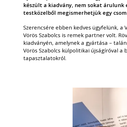
k
é
szült a kiadvány, nem sokat árulunk e
testk
ö
zelből megismerhetjük egy csom
Szerencsére ebben kedves ügyfelünk, a Vá
Vörös Szabolcs is remek partner volt. 
kiadványén, amelynek a gyártása – talán 
Vörös Szabolcs külpolitikai újságíróval a
tapasztalatokról.