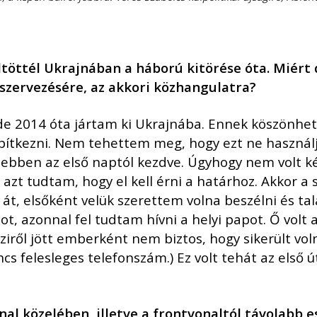
lt
ö
tt
é
l Ukrajnában a háború kit
ö
r
é
se
ó
ta. Mi
ért 
gszervez
é
s
é
re, az akkori k
ö
zhangulatra?
 de 2014 óta jártam ki Ukrajnába. Ennek köszönhet
pítkezni. Nem tehettem meg, hogy ezt ne használ
ebben az első naptól kezdve. Úgyhogy nem volt ké
 azt tudtam, hogy el kell érni a határhoz. Akkor 
 át, elsőként velük szerettem volna beszélni és ta
ot, azonnal fel tudtam hívni a helyi papot. Ő volt 
ről jött emberként nem biztos, hogy sikerült voln
cs felesleges telefonszám.) Ez volt tehát az első 
nal k
ö
zel
é
ben, illetve a frontvonalt
ó
l távolabb 