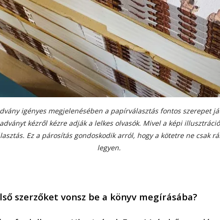
advány ig
é
nyes megjelen
é
s
é
ben a papírválasztás fontos szerepet ját
iadványt k
é
zről k
é
zre adják a lelkes olvas
ó
k. Mivel a k
é
pi illusztráci
ó
álasztás. Ez a párosítás gondoskodik arr
ó
l, hogy a k
ö
tetre ne csak rá
legyen.
lső szerzőket vonsz be a k
ö
nyv megírásá
ba?