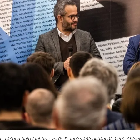
, a k
é
pen balr
ó
l jobbra: V
ö
r
ö
s Szabolcs külpolitikai újságír
ó
,
Ablonc