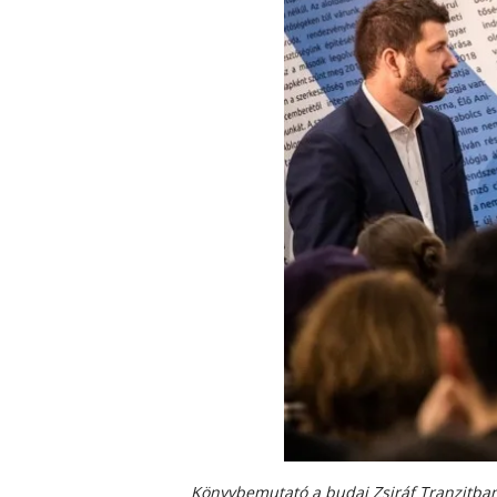
K
ö
nyvbemutató a budai Zsiráf Tranzitban