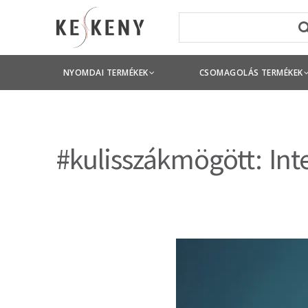
NYOMDAI TERMÉKEK
CSOMAGOLÁS TERMÉKEK
#kulisszákmögött: Int