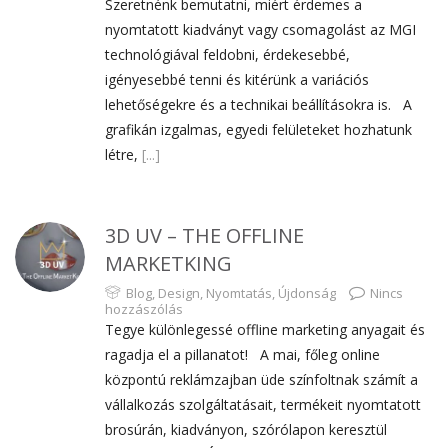
Szeretnénk bemutatni, miért érdemes a
nyomtatott kiadványt vagy csomagolást az MGI
technológiával feldobni, érdekesebbé,
igényesebbé tenni és kitérünk a variációs
lehetőségekre és a technikai beállításokra is. A
grafikán izgalmas, egyedi felületeket hozhatunk
létre,
[...]
3D UV – THE OFFLINE
MARKETKING
Blog
,
Design
,
Nyomtatás
,
Újdonság
Nincs
hozzászólás
Tegye különlegessé offline marketing anyagait és
ragadja el a pillanatot! A mai, főleg online
központú reklámzajban üde színfoltnak számít a
vállalkozás szolgáltatásait, termékeit nyomtatott
brosúrán, kiadványon, szórólapon keresztül