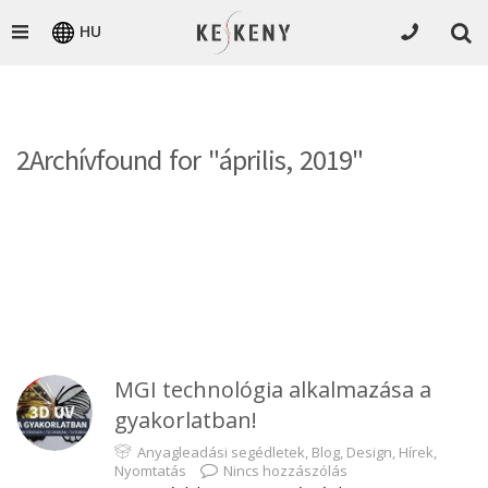
HU
2Archívfound for "április, 2019"
MGI technológia alkalmazása a
gyakorlatban!
Anyagleadási segédletek
,
Blog
,
Design
,
Hírek
,
Nyomtatás
Nincs hozzászólás