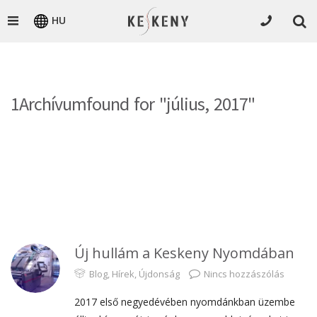
HU
1Archívumfound for "július, 2017"
Új hullám a Keskeny Nyomdában
Blog
,
Hírek
,
Újdonság
Nincs hozzászólás
2017 első negyedévében nyomdánkban üzembe