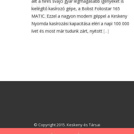
állt a híres svájci gyár legmagasabb igényeket is
kielégítő kasírozó gépe, a Bobst Foliostar 165
MATIC. Ezzel a nagyon modern géppel a Keskeny
Nyomda kasírozási kapacitása eléri a napi 100 000
ívet és most már tudunk zárt, nyitott
[...]
© Copyright 2015. Keskeny és Társai