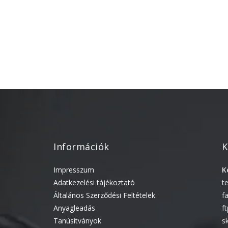
Információk
K
Impresszum
K
Adatkezelési tájékoztató
t
Általános Szerződési Feltételek
f
Anyagleadás
f
Tanúsítványok
s