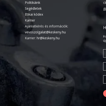
Politikáink
c
Segédletek
g
Etikai kódex
Karrier
Ajánlatkérés és információk:
H
vevoszolgalat@keskeny.hu
I
Karrier:
hr@keskeny.hu
ú