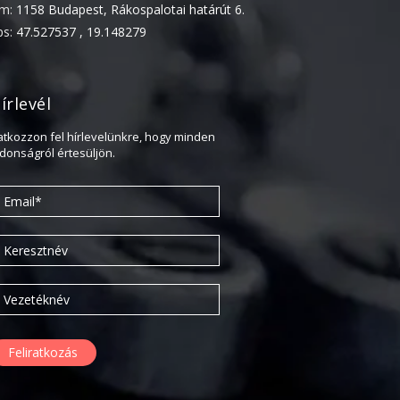
ím:
1158 Budapest, Rákospalotai határút 6.
2022. április
ps:
47.527537 , 19.148279
2022. február
2022. január
írlevél
2021. október
ratkozzon fel hírlevelünkre, hogy minden
2021. szeptember
jdonságról értesüljön.
2021. június
2021. március
2021. február
2021. január
2020. október
2020. szeptember
2020. július
2020. június
2020. április