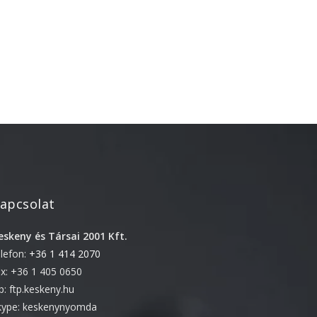
Újdonság
Uncategorized
Archívum
2026. április
2025. március
2024. december
2024. november
apcsolat
2024. október
2024. szeptember
eskeny és Társai 2001 Kft.
2024. április
elefon:
+36 1 414 2070
ax: +36 1 405 0650
2023. július
tp: ftp.keskeny.hu
2022. október
kype: keskenynyomda
2022. szeptember