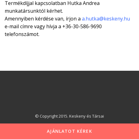
Termékdíjjal kapcsolatban Hutka Andrea
munkatársunktól kérhet.
Amennyiben kérdése van, írjon a
a.hutka@keskeny.hu
e-mail címre vagy hívja a +36-30-586-9690
telefonszámot.
© Copyright 2015. Keskeny és Társai
AJÁNLATOT KÉREK