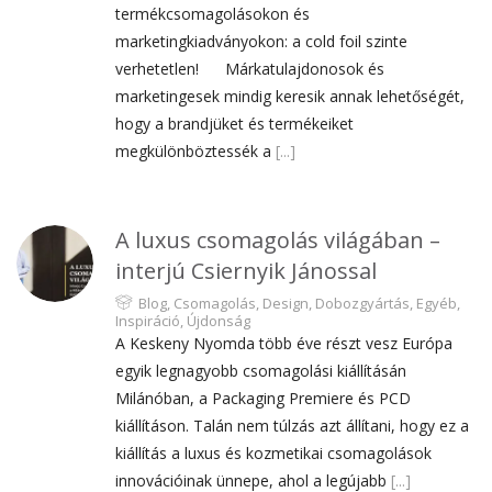
termékcsomagolásokon és
marketingkiadványokon: a cold foil szinte
verhetetlen! Márkatulajdonosok és
marketingesek mindig keresik annak lehetőségét,
hogy a brandjüket és termékeiket
megkülönböztessék a
[...]
A luxus csomagolás világában –
interjú Csiernyik Jánossal
Blog
,
Csomagolás
,
Design
,
Dobozgyártás
,
Egyéb
,
Inspiráció
,
Újdonság
A Keskeny Nyomda több éve részt vesz Európa
egyik legnagyobb csomagolási kiállításán
Milánóban, a Packaging Premiere és PCD
kiállításon. Talán nem túlzás azt állítani, hogy ez a
kiállítás a luxus és kozmetikai csomagolások
innovációinak ünnepe, ahol a legújabb
[...]