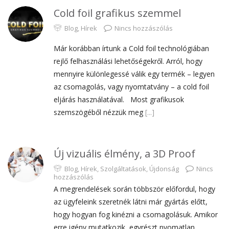
Cold foil grafikus szemmel
Blog
,
Hírek
Nincs hozzászólás
Már korábban írtunk a Cold foil technológiában
rejlő felhasználási lehetőségekről. Arról, hogy
mennyire különlegessé válik egy termék – legyen
az csomagolás, vagy nyomtatvány – a cold foil
eljárás használatával. Most grafikusok
szemszögéből nézzük meg
[...]
Új vizuális élmény, a 3D Proof
Blog
,
Hírek
,
Szolgáltatások
,
Újdonság
Nincs
hozzászólás
A megrendelések során többször előfordul, hogy
az ügyfeleink szeretnék látni már gyártás előtt,
hogy hogyan fog kinézni a csomagolásuk. Amikor
erre igény mutatkozik, egyrészt nyomatlan,