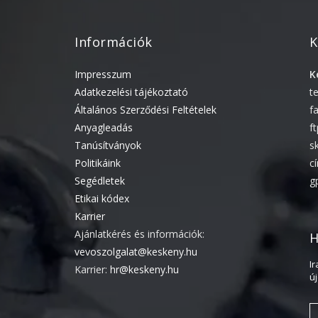
Információk
K
Impresszum
K
Adatkezelési tájékoztató
t
Általános Szerződési Feltételek
f
Anyagleadás
f
Tanúsítványok
s
Politikáink
c
Segédletek
g
Etikai kódex
Karrier
Ajánlatkérés és információk:
H
vevoszolgalat@keskeny.hu
I
Karrier:
hr@keskeny.hu
ú