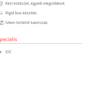
október 3, 2024
Kézi kötészet, egyedi megoldások
Rigid box készítés
Kategóriák
Ívben történő kasírozás
AKCIÓ
Anyagleadási segédletek
peciális
Blog
IOC
Csomagolás
Design
Dobozgyártás
Egyéb
Hírek
Inspiráció
Nyomtatás
Szolgáltatások