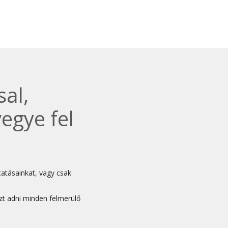
Újdonság
Uncategorized
Archívum
2026. április
al,
2025. március
egye fel
2024. december
2024. november
2024. október
2024. szeptember
tatásainkat, vagy csak
2024. április
2023. július
zt adni minden felmerülő
2022. október
2022. szeptember