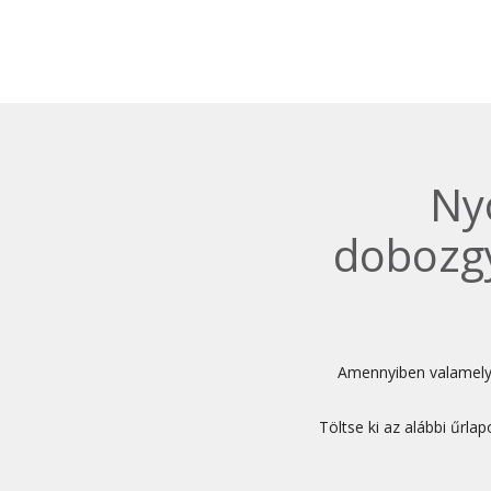
Ny
dobozgy
Amennyiben valamelyik
Töltse ki az alábbi űrl