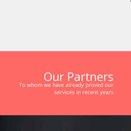
Our Partners
To whom we have already proved our
services in recent years