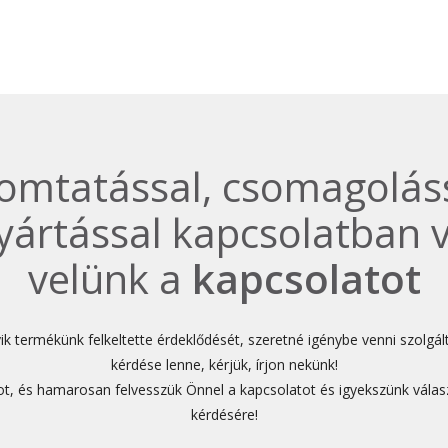
omtatással, csomagoláss
ártással kapcsolatban v
velünk a
kapcsolatot
 termékünk felkeltette érdeklődését, szeretné igénybe venni szolgál
kérdése lenne, kérjük, írjon nekünk!
apot, és hamarosan felvesszük Önnel a kapcsolatot és igyekszünk válas
kérdésére!