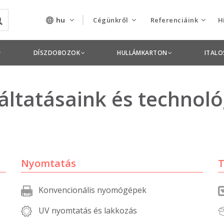
hu
Cégünkről
Referenciáink
H
Rólunk
Csomagolás termékek
DÍSZDOBOZOK
HULLÁMKARTON
ITAL
Szolgáltatásaink
Nyomdai termékek
áltatásaink és technol
Nyitott pozíciók,
állások
Tanusítványok
Termékdíj
Nyomtatás
T
nyilatkozatok
Konvencionális nyomógépek
Pályázatok
UV nyomtatás és lakkozás
Éves beszámolók