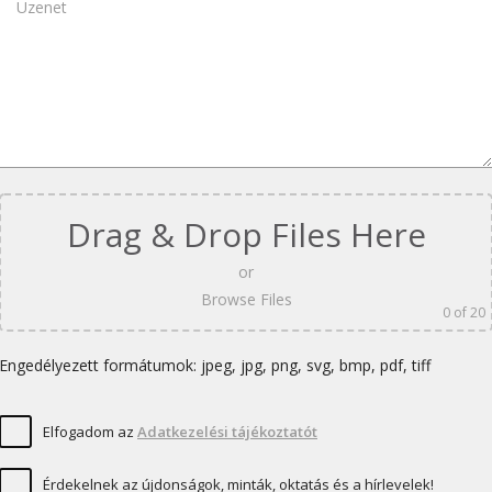
Drag & Drop Files Here
or
Browse Files
0
of 20
Engedélyezett formátumok: jpeg, jpg, png, svg, bmp, pdf, tiff
Elfogadom az
Adatkezelési tájékoztatót
Érdekelnek az újdonságok, minták, oktatás és a hírlevelek!