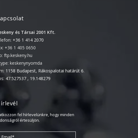
2016. március
2016. február
apcsolat
2015. szeptember
eskeny és Társai 2001 Kft.
elefon:
+36 1 414 2070
ax: +36 1 405 0650
tp: ftp.keskeny.hu
kype: keskenynyomda
ím:
1158 Budapest, Rákospalotai határút 6.
ps:
47.527537 , 19.148279
írlevél
ratkozzon fel hírlevelünkre, hogy minden
jdonságról értesüljön.