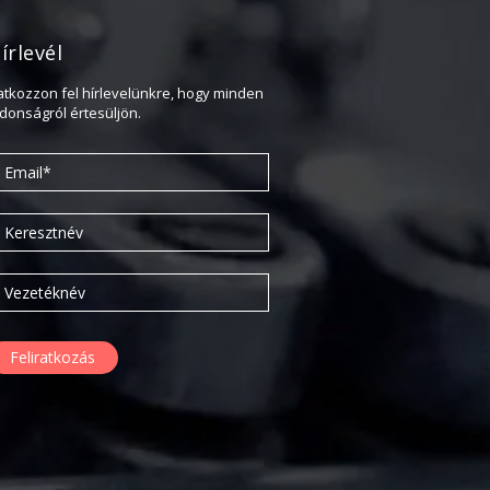
2018. február
2017. november
írlevél
2017. október
ratkozzon fel hírlevelünkre, hogy minden
2017. szeptember
jdonságról értesüljön.
2017. július
2017. június
2017. május
2017. április
2017. március
2016. november
2016. október
2016. augusztus
2016. június
2016. május
2016. április