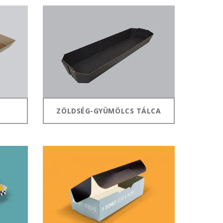
október 3, 2024
Kategóriák
AKCIÓ
Anyagleadási segédletek
Blog
Csomagolás
ZÖLDSÉG-GYÜMÖLCS TÁLCA
Design
Dobozgyártás
Egyéb
Hírek
Inspiráció
Nyomtatás
Szolgáltatások