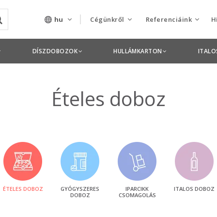
hu
Cégünkről
Referenciáink
H
Rólunk
Csomagolás termékek
DÍSZDOBOZOK
HULLÁMKARTON
ITAL
Szolgáltatásaink
Nyomdai termékek
Nyitott pozíciók,
Ételes doboz
állások
Tanusítványok
Termékdíj
nyilatkozatok
Pályázatok
ÉTELES DOBOZ
GYÓGYSZERES
IPARCIKK
ITALOS DOBOZ
DOBOZ
CSOMAGOLÁS
Éves beszámolók