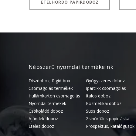
ÉTELHORDÓ PAPÍRDOBOZ
Népszerű nyomdai termékeink
Díszdoboz, Rigid-box
Gyógyszeres doboz
Csomagolás termékek
Iparcikk csomagolás
Hullámkarton csomagolás
Italos doboz
Nyomdai termékek
Kozmetikai doboz
Csokoládé doboz
Sütis doboz
Ajándék doboz
Zsinórfüles papírtáska
Ételes doboz
Prospektus, katalógusok