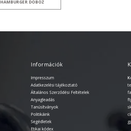
HAMBURGER DOBOZ
Információk
K
Impresszum
K
Adatkezelési tájékoztató
t
Általános Szerződési Feltételek
f
Anyagleadás
f
Tanúsítványok
s
Politikáink
c
Segédletek
g
Etikai kódex