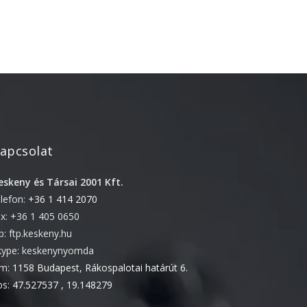
2020. február
2019. november
2019. július
2019. június
2019. május
2019. április
2019. február
apcsolat
2019. január
2018. december
eskeny és Társai 2001 Kft.
elefon:
+36 1 414 2070
2018. október
ax: +36 1 405 0650
2018. augusztus
tp: ftp.keskeny.hu
2018. július
kype: keskenynyomda
2018. június
ím:
1158 Budapest, Rákospalotai határút 6.
ps:
47.527537 , 19.148279
2018. április