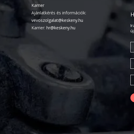
Karrier
Ajánlatkérés és információk:
H
vevoszolgalat@keskeny.hu
I
Karrier:
hr@keskeny.hu
ú