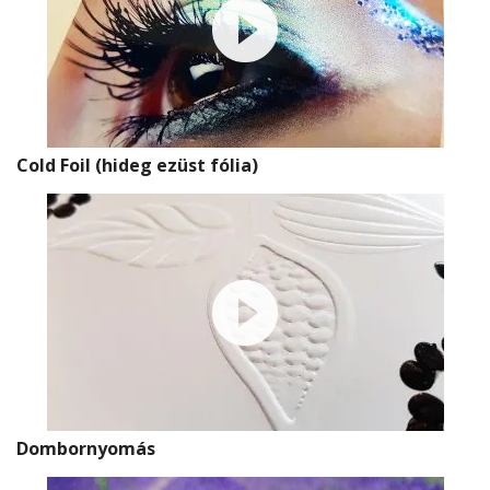
Cold Foil (hideg ezüst fólia)
Dombornyomás