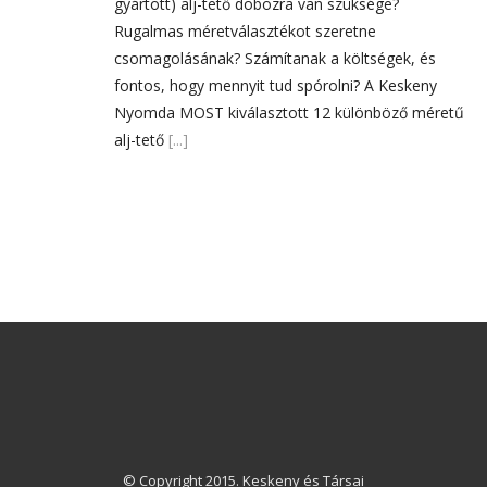
gyártott) alj-tető dobozra van szüksége?
Rugalmas méretválasztékot szeretne
csomagolásának? Számítanak a költségek, és
fontos, hogy mennyit tud spórolni? A Keskeny
Nyomda MOST kiválasztott 12 különböző méretű
alj-tető
[...]
© Copyright 2015. Keskeny és Társai