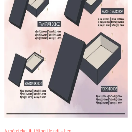
A méreteket itt töltheti le pdf – ben