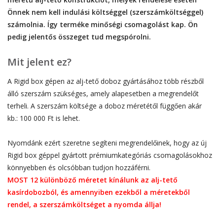
Önnek nem kell indulási költséggel (szerszámköltséggel)
számolnia. Így terméke minőségi csomagolást kap. Ön
pedig jelentős összeget tud megspórolni.
Mit jelent ez?
A Rigid box gépen az alj-tető doboz gyártásához több részből
álló szerszám szükséges, amely alapesetben a megrendelőt
terheli. A szerszám költsége a doboz méretétől függően akár
kb.: 100 000 Ft is lehet.
Nyomdánk ezért szeretne segíteni megrendelőinek, hogy az új
Rigid box géppel gyártott prémiumkategóriás csomagolásokhoz
könnyebben és olcsóbban tudjon hozzáférni.
MOST 12 különböző méretet kínálunk az alj-tető
kasírdobozból, és amennyiben ezekből a méretekből
rendel, a szerszámköltséget a nyomda állja!