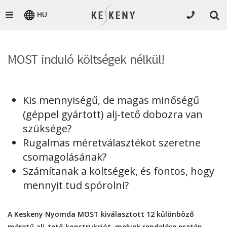
HU
MOST induló költségek nélkül!
Kis mennyiségű, de magas minőségű
(géppel gyártott) alj-tető dobozra van
szüksége?
Rugalmas méretválasztékot szeretne
csomagolásának?
Számítanak a költségek, és fontos, hogy
mennyit tud spórolni?
A Keskeny Nyomda MOST kiválasztott 12 különböző
méretű alj-tető konstrukciót, melyek rendelése esetén