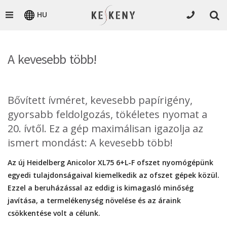
HU
A kevesebb több!
Bővített ívméret, kevesebb papírigény,
gyorsabb feldolgozás, tökéletes nyomat a
20. ívtől. Ez a gép maximálisan igazolja az
ismert mondást: A kevesebb több!
Az új Heidelberg Anicolor XL75 6+L-F ofszet nyomógépünk
egyedi tulajdonságaival kiemelkedik az ofszet gépek közül.
Ezzel a beruházással az eddig is kimagasló minőség
javítása, a termelékenység növelése és az áraink
csökkentése volt a célunk.