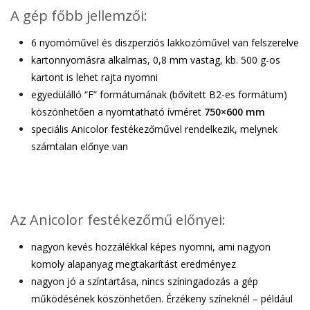
A gép főbb jellemzői:
6 nyomóművel és diszperziós lakkozóművel van felszerelve
kartonnyomásra alkalmas, 0,8 mm vastag, kb. 500 g-os
kartont is lehet rajta nyomni
egyedülálló “F” formátumának (bővített B2-es formátum)
köszönhetően a nyomtatható ívméret
750×600 mm
speciális Anicolor festékezőművel rendelkezik, melynek
számtalan előnye van
Az Anicolor festékezőmű előnyei:
nagyon kevés hozzálékkal képes nyomni, ami nagyon
komoly alapanyag megtakarítást eredményez
nagyon jó a színtartása, nincs színingadozás a gép
működésének köszönhetően. Érzékeny színeknél – például