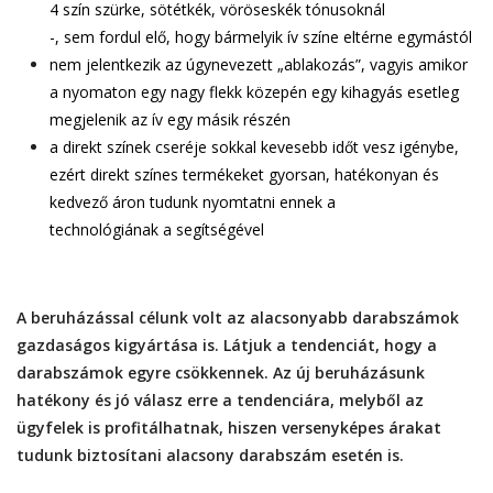
4 szín szürke, sötétkék, vöröseskék tónusoknál
-, sem fordul elő, hogy bármelyik ív színe eltérne egymástól
nem jelentkezik az úgynevezett „ablakozás”, vagyis amikor
a nyomaton egy nagy flekk közepén egy kihagyás esetleg
megjelenik az ív egy másik részén
a direkt színek cseréje sokkal kevesebb időt vesz igénybe,
ezért direkt színes termékeket gyorsan, hatékonyan és
kedvező áron tudunk nyomtatni ennek a
technológiának a segítségével
A beruházással célunk volt az alacsonyabb darabszámok
gazdaságos kigyártása is. Látjuk a tendenciát, hogy a
darabszámok egyre csökkennek. Az új beruházásunk
hatékony és jó válasz erre a tendenciára, melyből az
ügyfelek is profitálhatnak, hiszen versenyképes árakat
tudunk biztosítani alacsony darabszám esetén is.