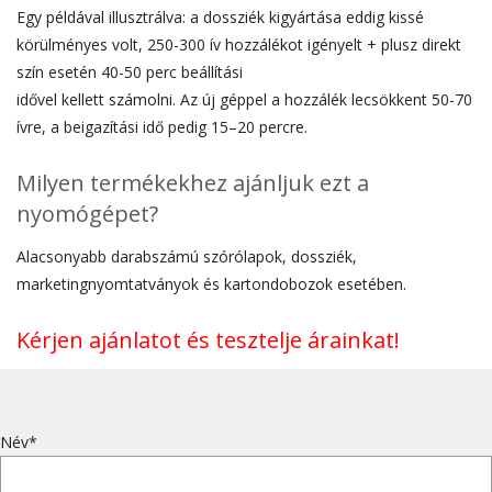
Egy példával illusztrálva: a dossziék kigyártása eddig kissé
körülményes volt, 250-300 ív hozzálékot igényelt + plusz direkt
szín esetén 40-50 perc beállítási
idővel kellett számolni. Az új géppel a hozzálék lecsökkent 50-70
ívre, a beigazítási idő pedig 15–20 percre.
Milyen termékekhez ajánljuk ezt a
nyomógépet?
Alacsonyabb darabszámú szórólapok, dossziék,
marketingnyomtatványok és kartondobozok esetében.
Kérjen ajánlatot és tesztelje árainkat!
Név*