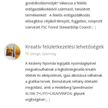
gondolkodásmódját? Válassza a felelős
erdőgazdálkodásból származó, tanúsított
termékeinket! A felelős erdőgazdálkodás
elősegítése céljából létrejött, független, nonprofit
szervezet FSC Forest Stewardship Council
[...]
Kreatív felületkezelési lehetőségek
Design
,
Újdonság
A Keskeny Nyomda legújabb nyomdagépével
megvalósulhatnak a legkülönlegesebb kreatív
ötletek és elképzelések, igazi alkotássá válhatnak
a grafikai tervek. Bemutatunk néhány ötletadó
megoldást, amit a Heidelberg Speedmaster
XL106-7+LYY1+LXUV/VINFOIL gépünk
segítségével
[...]