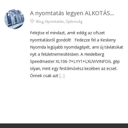
A nyomtatás legyen ALKOTÁS…
Blog
,
Nyomtatás
,
Újdonság
Felejtse el mindazt, amit eddig az ofszet
nyomtatásról gondolt! Fedezze fel a Keskeny
Nyomda legújabb nyomdagépét, ami új távlatokat
nyit a felületnemesítésben. A Heidelberg
Speedmaster XL106-7+LYY1+LXUV/VINFOIL gép
olyan, mint egy festőművész kezében az ecset.
Önnek csak azt
[...]