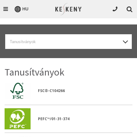
HU
Tanusítványok
Tanusítványok
FSC®-C104266
PEFC™/01-31-374