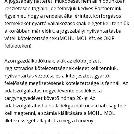
A jogszabály hátterét, működését nem áll módunkban
részletesen taglalni, de felhívjuk kedves Partnereink
figyelmét, hogy a rendelet által érintett körforgásos
termékeket gyártó vállalkozásoknak eleget kell tenniük
a korábban már előírt, a jogszabályi nyilvántartásba
vételi kötelezettségnek (MOHU-MOL Kft. és OKIR
felületeken).
Azon gazdálkodóknak, akik az előbb jelzett
regisztrációs kötelezettségnek eleget kell tenniük,
nyilvántartás vezetési, és a kiterjesztett gyártói
felelősség megfizetésének kötelezettsége is fennáll. Az
adatszolgáltatás negyedévente esedékes, a
tárgynegyedévet követő hónap 20-ig. Az
adatszolgáltatást a hulladékgazdálkodási hatóság felé
kell megtenni, a számla kiállítására a MOHU MOL
illetékességét állapította meg a törvény.