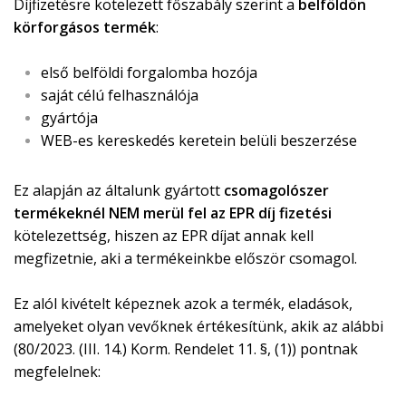
Díjfizetésre kötelezett főszabály szerint a
belföldön
körforgásos termék
:
első belföldi forgalomba hozója
saját célú felhasználója
gyártója
WEB-es kereskedés keretein belüli beszerzése
Ez alapján az általunk gyártott
csomagolószer
termékeknél NEM merül fel az EPR díj fizetési
kötelezettség, hiszen az EPR díjat annak kell
megfizetnie, aki a termékeinkbe először csomagol.
Ez alól kivételt képeznek azok a termék, eladások,
amelyeket olyan vevőknek értékesítünk, akik az alábbi
(80/2023. (III. 14.) Korm. Rendelet 11. §, (1)) pontnak
megfelelnek: