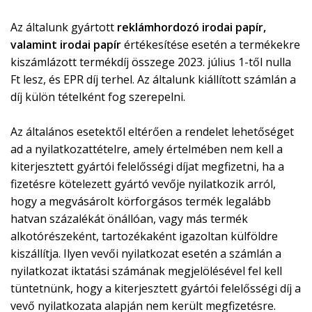
Az általunk gyártott
reklámhordozó irodai papír,
valamint irodai papír
értékesítése esetén a termékekre
kiszámlázott termékdíj összege 2023. július 1-től nulla
Ft lesz, és EPR díj terhel. Az általunk kiállított számlán a
díj külön tételként fog szerepelni.
Az általános esetektől eltérően a rendelet lehetőséget
ad a nyilatkozattételre, amely értelmében nem kell a
kiterjesztett gyártói felelősségi díjat megfizetni, ha a
fizetésre kötelezett gyártó vevője nyilatkozik arról,
hogy a megvásárolt körforgásos termék legalább
hatvan százalékát önállóan, vagy más termék
alkotórészeként, tartozékaként igazoltan külföldre
kiszállítja. Ilyen vevői nyilatkozat esetén a számlán a
nyilatkozat iktatási számának megjelölésével fel kell
tüntetnünk, hogy a kiterjesztett gyártói felelősségi díj a
vevő nyilatkozata alapján nem került megfizetésre.