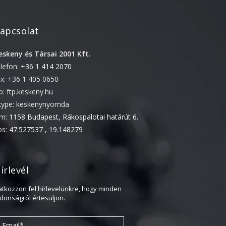
2022. április
apcsolat
2022. február
2022. január
eskeny és Társai 2001 Kft.
2021. október
elefon:
+36 1 414 2070
2021. szeptember
ax: +36 1 405 0650
tp: ftp.keskeny.hu
2021. június
kype: keskenynyomda
2021. március
ím:
1158 Budapest, Rákospalotai határút 6.
2021. február
ps:
47.527537 , 19.148279
2021. január
2020. október
írlevél
2020. szeptember
2020. július
ratkozzon fel hírlevelünkre, hogy minden
jdonságról értesüljön.
2020. június
2020. április