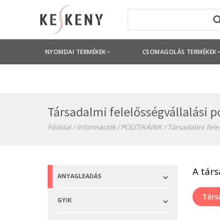
NYOMDAI TERMÉKEK
CSOMAGOLÁS TERMÉKEK
Társadalmi felelősségvállalási p
Főoldal
Információk
POLITIKÁINK
Társadalmi felel
A társ
ANYAGLEADÁS
Társa
GYIK