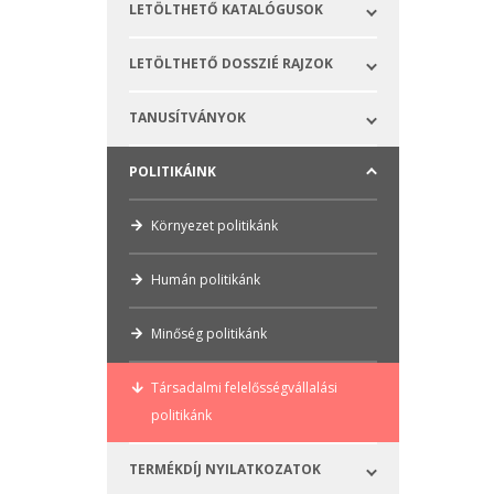
LETÖLTHETŐ KATALÓGUSOK
LETÖLTHETŐ DOSSZIÉ RAJZOK
TANUSÍTVÁNYOK
POLITIKÁINK
Környezet politikánk
Humán politikánk
Minőség politikánk
Társadalmi felelősségvállalási
politikánk
TERMÉKDÍJ NYILATKOZATOK