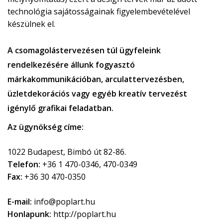
technológia sajátosságainak figyelembevételével
készülnek el.
A csomagolástervezésen túl ügyfeleink
rendelkezésére állunk fogyasztó
márkakommunikációban, arculattervezésben,
üzletdekorációs vagy egyéb kreatív tervezést
igénylő grafikai feladatban.
Az ügynökség címe:
1022 Budapest, Bimbó út 82-86.
Telefon:
+36 1 470-0346, 470-0349
Fax:
+36 30 470-0350
E-mail:
info@poplart.hu
Honlapunk:
http://poplart.hu