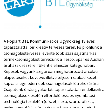
A Poplart BTL Kommunikációs Ügynökség 18 éves
tapasztalattal bír kreatív tervezés terén. Fő profilunk a
csomagolástervezés, évente több száz sajátmárkás
termékcsomagolást tervezünk a Tesco, Spar és Auchan
áruházak részére, főként élelmiszer kategóriában.
Képesek vagyunk szigorúan meghatározott arculati
alapvetéseket követve, illetve teljesen szabad kezet
kapva a legmodernebb csomagolások létrehozására.
Csapatunk óriási gyakorlati tapasztalattal rendelkezik a
csomagolások esetén elforduló összes nyomtatási
technológia területén (ofszet, flexo, száraz ofszet,
mélynyomtatás) ezért a design tervek már az adott