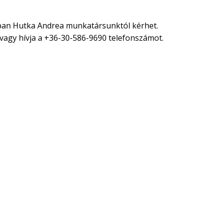
október 3, 2024
tban Hutka Andrea munkatársunktól kérhet.
 vagy hívja a +36-30-586-9690 telefonszámot.
Kategóriák
AKCIÓ
Anyagleadási segédletek
Blog
Csomagolás
Design
Dobozgyártás
Egyéb
Hírek
Inspiráció
Nyomtatás
Szolgáltatások