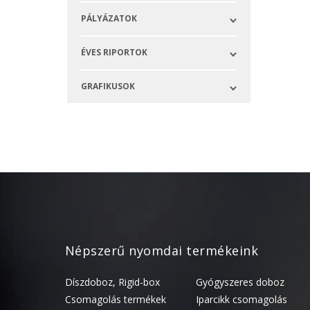
PÁLYÁZATOK
ÉVES RIPORTOK
GRAFIKUSOK
Népszerű nyomdai termékeink
Díszdoboz, Rigid-box
Gyógyszeres doboz
Csomagolás termékek
Iparcikk csomagolás