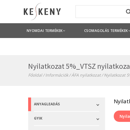
NYOMDAI TERMÉKEK
CSOMAGOLÁS TERMÉKEK
Nyilatkozat 5%_VTSZ nyilatkoz
Főoldal
Információk
ÁFA nyilatkozat
Nyilatkozat 
Nyilat
ANYAGLEADÁS
Nyila
GYIK