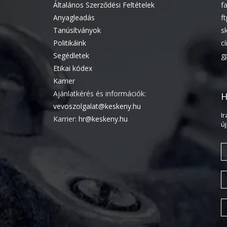
Általános Szerződési Feltételek
f
Anyagleadás
f
Tanúsítványok
s
Politikáink
c
Segédletek
g
Etikai kódex
Karrier
Ajánlatkérés és információk:
H
vevoszolgalat@keskeny.hu
I
Karrier:
hr@keskeny.hu
ú