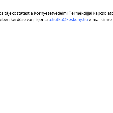
os tájékoztatást a Környezetvédelmi Termékdíjjal kapcsola
ben kérdése van, írjon a
a.hutka@keskeny.hu
e-mail címre