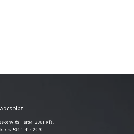
Újdonság
Uncategorized
Archívum
2026. április
2025. március
2024. december
2024. november
2024. október
2024. szeptember
2024. április
apcsolat
2023. július
eskeny és Társai 2001 Kft.
2022. október
elefon:
+36 1 414 2070
2022. szeptember