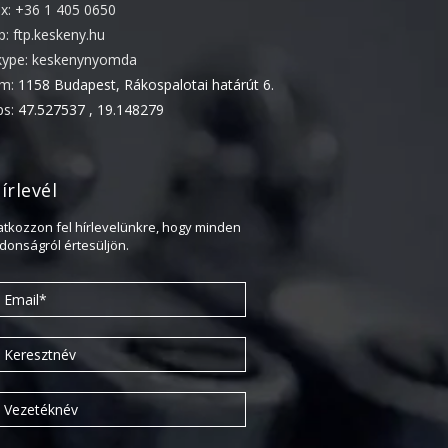
ax: +36 1 405 0650
2022. április
tp: ftp.keskeny.hu
kype: keskenynyomda
2022. február
ím:
1158 Budapest, Rákospalotai határút 6.
2022. január
ps:
47.527537 , 19.148279
2021. október
2021. szeptember
2021. június
írlevél
2021. március
ratkozzon fel hírlevelünkre, hogy minden
jdonságról értesüljön.
2021. február
2021. január
2020. október
2020. szeptember
2020. július
2020. június
2020. április