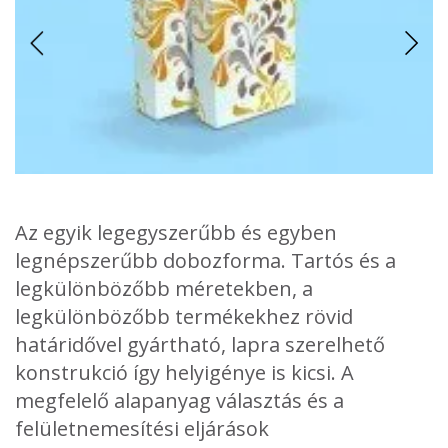
Az egyik legegyszerűbb és egyben
legnépszerűbb dobozforma. Tartós és a
legkülönbözőbb méretekben, a
legkülönbözőbb termékekhez rövid
határidővel gyártható, lapra szerelhető
Egyszerűsége ellenére sok különböző változata létezik.
Záródása lehet azonos- és ellentétes oldalon bedugó füles,
konstrukció így helyigénye is kicsi. A
melyet leginkább gyógyszerkészítményeknél és kozmetikai
megfelelő alapanyag választás és a
csomagolásnál alkalmaznak.
felületnemesítési eljárások