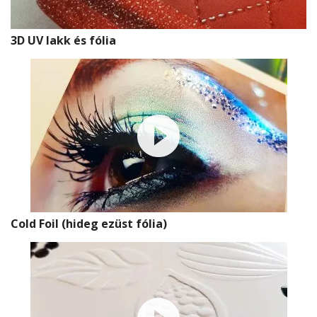
3D UV lakk és fólia
Cold Foil (hideg ezüst fólia)