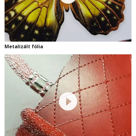
Az doboz élein íves hajlítások alkalmazásával nagyon különleges
látványt érhetünk el.
Metalizált fólia