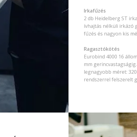
Irkafűzés
2 db Heidelberg ST irk
ívhajtás nélküli irkáz
fűzés és nagyon kis mé
Ragasztókötés
Eurobind 4000 16 állom
mm gerincvastagságig.
legnagyobb méret: 320
rendszerrel felszerelt 