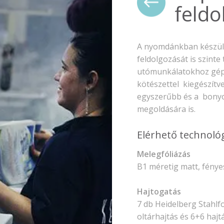
feldo
A nyomdánkban készül
feldolgozását is szinte
utómunkálatokhoz gépp
kötészettel kiegészítv
egyszerűbb és a bonyo
megoldására is.
Elérhető technológ
Melegfóliázás
B1 méretig matt, fényes
Hajtogatás
7 db Heidelberg Stahlf
oltárhajtás és 6+6 hajt