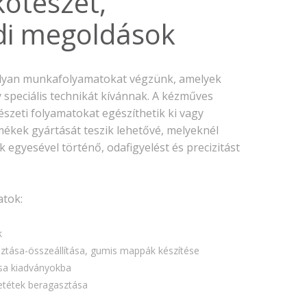
kötészet,
2018. február
di megoldások
2017. november
2017. október
2017. szeptember
lyan munkafolyamatokat végzünk, amelyek
2017. július
speciális technikát kívánnak. A kézműves
2017. június
szeti folyamatokat egészíthetik ki vagy
2017. május
mékek gyártását teszik lehetővé, melyeknél
 egyesével történő, odafigyelést és precizitást
2017. április
2017. március
2016. november
tok:
2016. október
k
2016. augusztus
ztása-összeállítása, gumis mappák készítése
2016. június
sa kiadványokba
2016. május
etétek beragasztása
2016. április