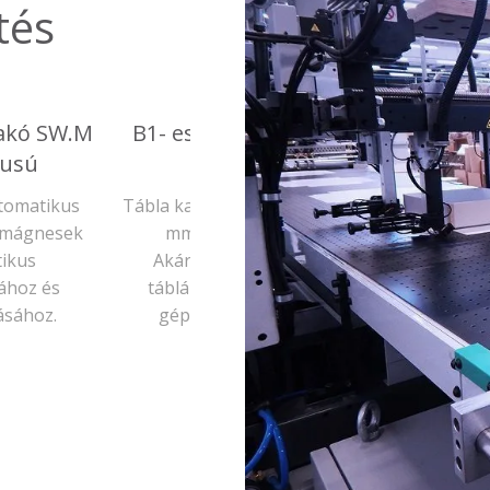
tés
akészítő
Extra táblakészítő
p
gép
ás 1200×500
Collapsible (lapra
retig.
szerelhető) díszdobozok
ből álló
„szárnyait” tudjuk vele
tudunk a
kasírozni.
írozni.
Nem szabályos téglalap
alakú formák kasírozására
is használjuk.