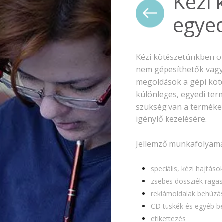
Kézi 
egye
Kézi kötészetünkben o
nem gépesíthetők vagy 
megoldások a gépi köté
különleges, egyedi ter
szükség van a termékek
igénylő kezelésére.
Jellemző munkafolyama
speciális, kézi hajtáso
zsebes dossziék ragas
reklámoldalak behúzá
CD tüskék és egyéb b
etikettezés