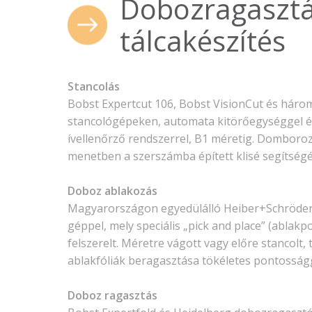
Dobozragasztá
tálcakészítés
Stancolás
Bobst Expertcut 106,
Bobst VisionCut
és három
stancológépeken, automata kitörőegységgel és
ívellenőrző rendszerrel, B1 méretig. Domboroz
menetben a szerszámba épített klisé segítségé
Doboz ablakozás
Magyarországon egyedülálló Heiber+Schröder 
géppel, mely speciális „pick and place” (ablakp
felszerelt. Méretre vágott vagy előre stancolt, 
ablakfóliák beragasztása tökéletes pontosságg
Doboz ragasztás