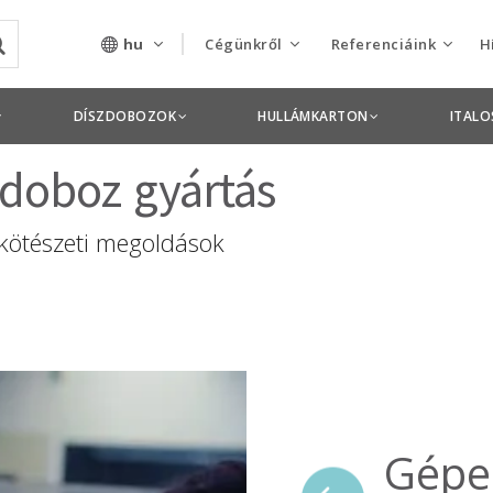
hu
Cégünkről
Referenciáink
H
Rólunk
Csomagolás termékek
DÍSZDOBOZOK
HULLÁMKARTON
ITAL
Szolgáltatásaink
Nyomdai termékek
 doboz gyártás
Nyitott pozíciók,
 kötészeti megoldások
állások
Tanusítványok
Termékdíj
nyilatkozatok
Pályázatok
Gépes
Éves beszámolók