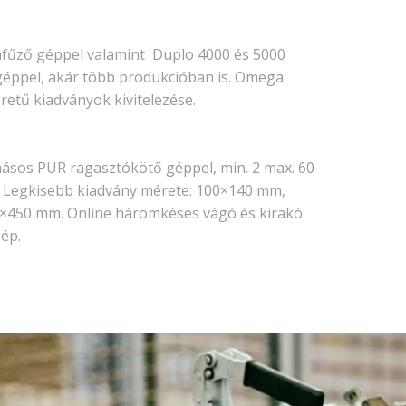
Újdonság
Uncategorized
afűző géppel valamint Duplo 4000 és 5000
ó géppel, akár több produkcióban is. Omega
retű kiadványok kivitelezése.
Archívum
2026. április
ásos PUR ragasztókötő géppel, min. 2 max. 60
2025. március
 Legkisebb kiadvány mérete: 100×140 mm,
2024. december
×450 mm. Online háromkéses vágó és kirakó
gép.
2024. november
2024. október
2024. szeptember
2024. április
2023. július
2022. október
2022. szeptember