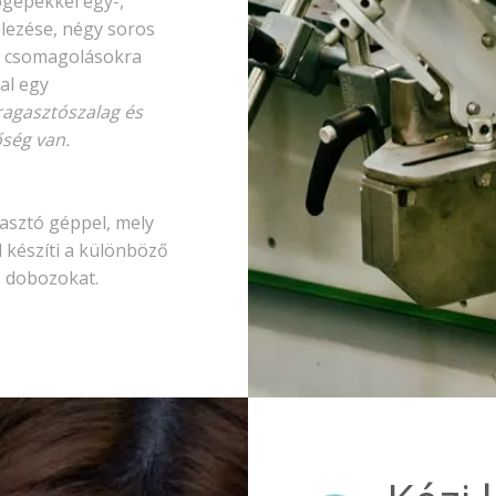
ógépekkel egy-,
lezése, négy soros
a, csomagolásokra
al egy
 ragasztószalag és
őség van.
asztó géppel, mely
l készíti a különböző
s dobozokat.