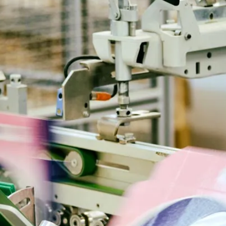
2022. április
2022. február
2022. január
2021. október
2021. szeptember
2021. június
2021. március
2021. február
2021. január
2020. október
2020. szeptember
2020. július
2020. június
2020. április