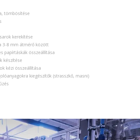
2016. március
a, tömbösítése
2016. február
s
2015. szeptember
sarok kerekítése
sa 3-8 mm átmérő között
es papírtáskák összeállítása
k készítése
k kézi összeállítása
lóanyagokra kiegészítők (strasszkő, masni)
fűzés