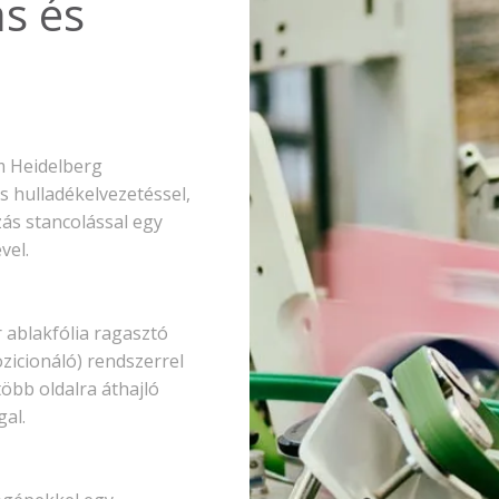
s és
 Heidelberg
 hulladékelvezetéssel,
ás stancolással egy
vel.
ablakfólia ragasztó
ozicionáló) rendszerrel
több oldalra áthajló
al.