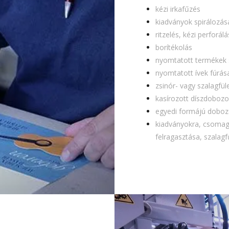
kézi irkafűzés
kiadványok spirálozás
ritzelés, kézi perforálá
borítékolás
nyomtatott termékek 
nyomtatott ívek fúrá
zsinór- vagy szalagfül
kasírozott díszdobozo
egyedi formájú dobozo
kiadványokra, csomago
felragasztása, szalag