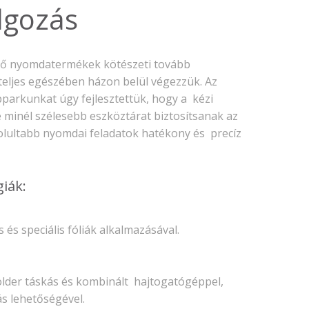
október 3, 2024
lgozás
Kategóriák
ő nyomdatermékek kötészeti tovább
 teljes egészében házon belül végezzük. Az
AKCIÓ
arkunkat úgy fejlesztettük, hogy a kézi
Anyagleadási segédletek
e minél szélesebb eszköztárat biztosítsanak az
Blog
lultabb nyomdai feladatok hatékony és precíz
Csomagolás
Design
iák:
Dobozgyártás
Egyéb
 és speciális fóliák alkalmazásával.
Hírek
Inspiráció
Nyomtatás
older táskás és kombinált hajtogatógéppel,
ás lehetőségével.
Szolgáltatások