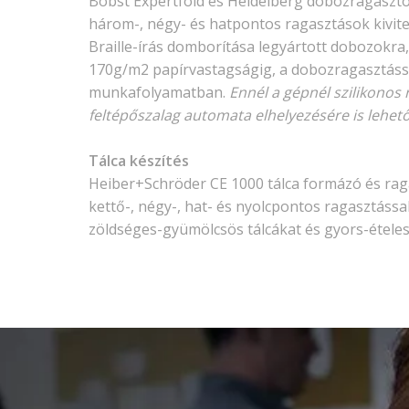
Bobst Expertfold és Heidelberg dobozragaszt
három-, négy- és hatpontos ragasztások kivite
Braille-írás domborítása legyártott dobozokr
170g/m2 papírvastagságig, a dobozragasztáss
munkafolyamatban.
Ennél a gépnél szilikonos
feltépőszalag automata elhelyezésére is lehet
Tálca készítés
Heiber+Schröder CE 1000 tálca formázó és rag
kettő-, négy-, hat- és nyolcpontos ragasztássa
zöldséges-gyümölcsös tálcákat és gyors-étele