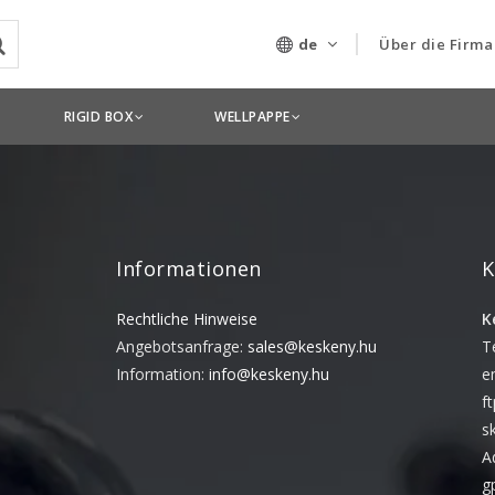
de
Über die Firma
Unser Untern
RIGID BOX
WELLPAPPE
Technologien
Informationen
K
Rechtliche Hinweise
K
Angebotsanfrage:
sales@keskeny.hu
T
Information:
info@keskeny.hu
e
f
s
A
g