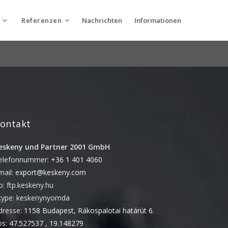
Referenzen
Nachrichten
Informationen
Utolsó hírek
Keskeny & Co. 2001 Ltd. Information
ehmen
Verpackung Produkten
Januar 18, 2022
Drucken Produkten
KRISE IN DER PAPIERVERSORGUNG
Oktober 20, 2021
Changes in PDF submission
Oktober 7, 2021
ontakt
Die 10 häufigsten Probleme beim
Übermitteln der Druckdaten
eskeny und Partner 2001 GmbH
Februar 15, 2021
elefonnummer:
+36 1 401 4060
Veränderung der
mail:
export@keskeny.com
Druckdateiübermittlung!
tp: ftp.keskeny.hu
Januar 18, 2021
kype: keskenynyomda
dresse:
1158 Budapest, Rákospalotai határút 6.
ps:
47.527537 , 19.148279