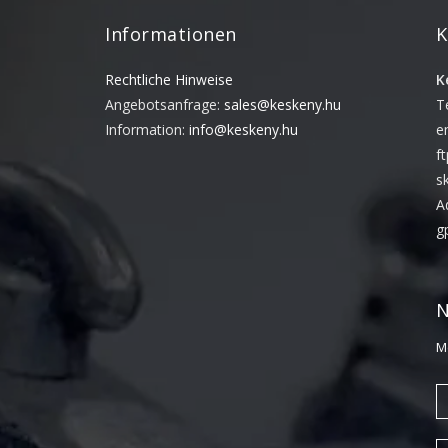
Informationen
K
Rechtliche Hinweise
K
Angebotsanfrage:
sales@keskeny.hu
T
Information:
info@keskeny.hu
e
f
s
A
g
N
M