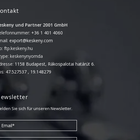
Juni 2018
ontakt
November 2017
September 2017
eskeny und Partner 2001 GmbH
elefonnummer:
+36 1 401 4060
Mai 2017
mail:
export@keskeny.com
April 2017
tp: ftp.keskeny.hu
März 2017
kype: keskenynyomda
November 2016
dresse:
1158 Budapest, Rákospalotai határút 6.
ps:
47.527537 , 19.148279
Oktober 2016
August 2016
Juni 2016
ewsletter
Mai 2016
elden Sie sich für unseren Newsletter.
April 2016
März 2016
Februar 2016