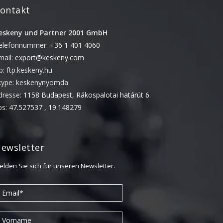
Juni 2018
ontakt
November 2017
eskeny und Partner 2001 GmbH
September 2017
elefonnummer:
+36 1 401 4060
Mai 2017
mail:
export@keskeny.com
April 2017
tp: ftp.keskeny.hu
kype: keskenynyomda
März 2017
dresse:
1158 Budapest, Rákospalotai határút 6.
November 2016
ps:
47.527537 , 19.148279
Oktober 2016
August 2016
ewsletter
Juni 2016
Mai 2016
elden Sie sich für unseren Newsletter.
April 2016
März 2016
Februar 2016