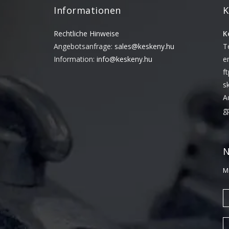
Informationen
K
Rechtliche Hinweise
K
Angebotsanfrage:
sales@keskeny.hu
T
Information:
info@keskeny.hu
e
f
s
A
g
N
M