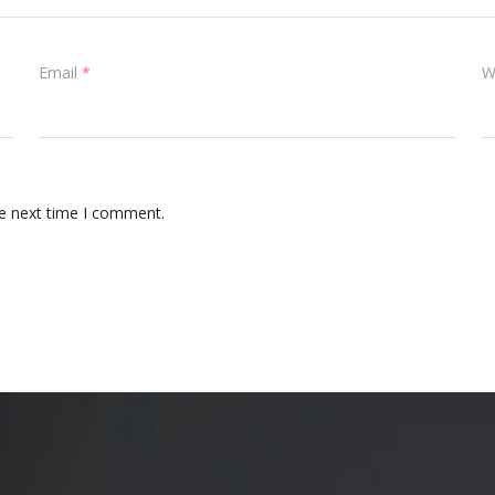
Email
*
W
he next time I comment.