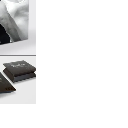
Kategóriák
AKCIÓ
Aktionen
Blog
Csomagolás
Design
Dienstleistungen
druck
Egyéb
Hírek
Nachrickten
Neuheiten
Szolgáltatások
Újdonság