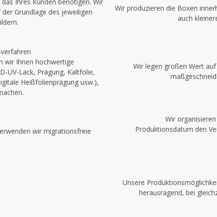
 das Ihres Kunden benötigen. Wir
Wir produzieren die Boxen innerh
f der Grundlage des jeweiligen
auch kleiner
ldern.
verfahren
en wir Ihnen hochwertige
Wir legen großen Wert auf 
D-UV-Lack, Prägung, Kaltfolie,
maßgeschneide
digitale Heißfolienprägung usw.),
 machen.
Wir organisiere
Produktionsdatum den Vers
erwenden wir migrationsfreie
Unsere Produktionsmöglichkei
herausragend, bei gleich