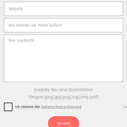
[multifile files limit:20000000000
filetypes:jpeg|jpg|png|svg|bmp|pdf]
Ich stimme der
Datenschutzerklärung
z