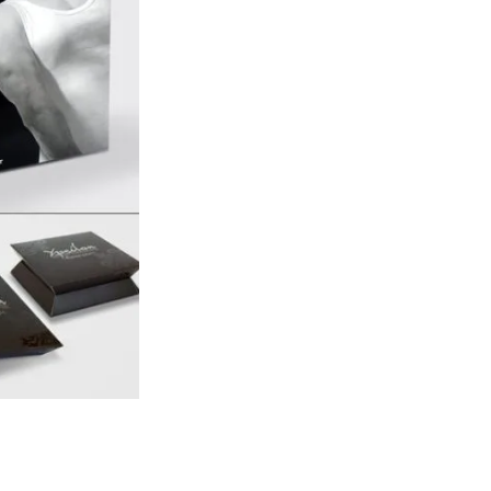
Kategóriák
AKCIÓ
Aktionen
Blog
Csomagolás
Design
Dienstleistungen
druck
Egyéb
Hírek
Nachrickten
Neuheiten
Szolgáltatások
Újdonság