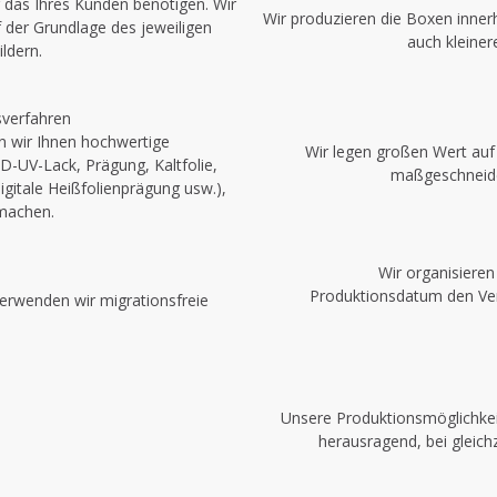
 das Ihres Kunden benötigen. Wir
Wir produzieren die Boxen innerh
f der Grundlage des jeweiligen
auch kleiner
ldern.
verfahren
en wir Ihnen hochwertige
Wir legen großen Wert auf 
D-UV-Lack, Prägung, Kaltfolie,
maßgeschneide
digitale Heißfolienprägung usw.),
 machen.
Wir organisiere
Produktionsdatum den Vers
erwenden wir migrationsfreie
Unsere Produktionsmöglichkei
herausragend, bei gleich