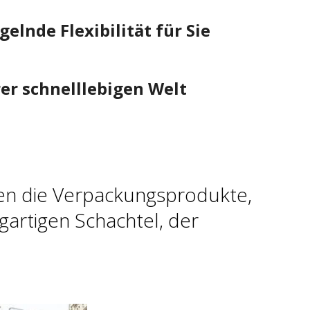
Unkategorisiert
elnde Flexibilität für Sie
Verpackung
Archívum
rer schnelllebigen Welt
Januar 2022
Oktober 2021
Februar 2021
Januar 2021
hnen die Verpackungsprodukte,
April 2019
igartigen Schachtel, der
Februar 2019
Januar 2019
Dezember 2018
Oktober 2018
August 2018