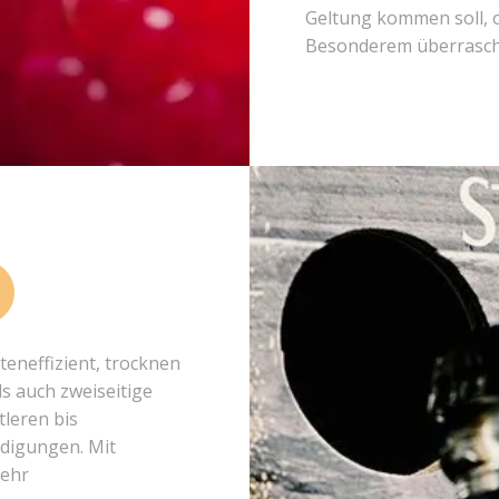
Geltung kommen soll, 
Besonderem überrasch
teneffizient, trocknen
ls auch zweiseitige
tleren bis
ädigungen. Mit
sehr