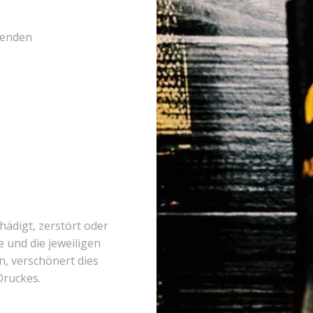
genden
hädigt, zerstört oder
 und die jeweiligen
n, verschönert dies
Druckes.