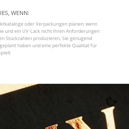
Unkategorisiert
Verpackung
IES, WENN:
uktkataloge oder Verpackungen planen; wenn
lie und ein UV-Lack nicht Ihren Anforderungen
Archívum
en Stückzahlen produzieren, Sie genügend
Januar 2022
ngeplant haben und eine perfekte Qualität für
pielt.
Oktober 2021
Februar 2021
Januar 2021
April 2019
Februar 2019
Januar 2019
Dezember 2018
Oktober 2018
August 2018