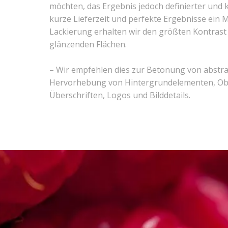
möchten, das Ergebnis jedoch definierter und k
kurze Lieferzeit und perfekte Ergebnisse ein M
Lackierung erhalten wir den größten Kontras
glänzenden Flächen.
– Wir empfehlen dies zur Betonung von abstr
Hervorhebung von Hintergrundelementen, Obj
Überschriften, Logos und Bilddetails.