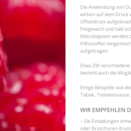
Die Anwendung von Duft
wirken auf dem Druck w
Offsetdruck aufgebrach
freigesetzt und hält s
Mikrokapseln werden de
Hilfsstoffen beigemis
aufgetragen.
Etwa 200 verschiedene 
besteht auch die Mögli
Einige Beispiele aus d
Tabak, Tomatensauce, 
WIR EMPFEHLEN D
– Sie Einladungen ent
oder Broschüren drucke