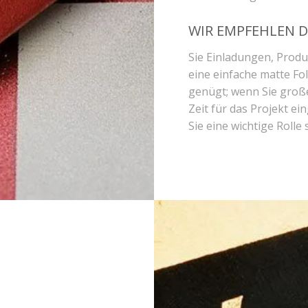
WIR EMPFEHLEN D
Sie Einladungen, Prod
eine einfache matte Fo
genügt; wenn Sie groß
Zeit für das Projekt ei
Sie eine wichtige Rolle s