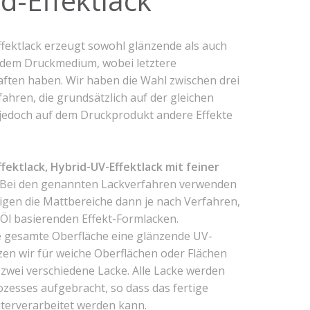
d-Effektlack
Kategóriák
AKCIÓ
ffektlack erzeugt sowohl glänzende als auch
Aktionen
 dem Druckmedium, wobei letztere
Blog
ften haben. Wir haben die Wahl zwischen drei
ahren, die grundsätzlich auf der gleichen
Csomagolás
 jedoch auf dem Druckprodukt andere Effekte
Design
Dienstleistungen
druck
fektlack, Hybrid-UV-Effektlack mit feiner
Bei den genannten Lackverfahren verwenden
Egyéb
igen die Mattbereiche dann je nach Verfahren,
Hírek
 Öl basierenden Effekt-Formlacken.
Nachrickten
e gesamte Oberfläche eine glänzende UV-
Neuheiten
zen wir für weiche Oberflächen oder Flächen
zwei verschiedene Lacke. Alle Lacke werden
Szolgáltatások
zesses aufgebracht, so dass das fertige
Újdonság
erverarbeitet werden kann.