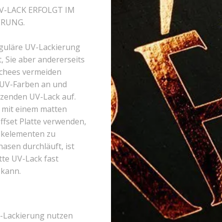
-LACK ERFOLGT IM
ERUNG.
eguläre UV-Lackierung
, Sie aber andererseits
schees vermeiden
 UV-Farben an und
nzenden UV-Lack auf.
 mit einem matten
ffset Platte verwenden,
ikelementen zu
asen durchläuft, ist
tte UV-Lack fast
 kann.
UV-Lackierung nutzen