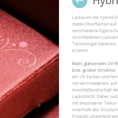
Hybri
Lackieren mit Hybrid-E
matte Oberflächen auf
verschiedene Eigenscha
verschiedenen Lackverf
Technologie basieren,
erzielen.
Matt glänzender UV-Ef
bzw. grober Struktur.
wir UV-Farben und fert
mit verschiedenen, auf
Anschließend erhält di
Lackschicht. Daher nut
mit besonderer Textur 
innerhalb des Druckpro
Produkt umgehend weit