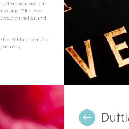
reativer sein soll und
uss sind. Mit dieser
t zwischen matten und
akten Zeichnungen, zur
ektfotos,
Duftl