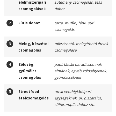
élelmiszeripari
sütemény csomagolás, teás
csomagolások
doboz
2
Sütis doboz
torta, muffin, fánk, süti
csomagolás
3
Meleg, készétel
mikrózható, melegíthető ételek
csomagolás
csomagolása
4
Zöldség,
papírtálcák paradicsomnak,
gyümölcs
almának, egyéb zöldségeknek,
csomagolás
gyümölcsöknek
5
Streetfood
utcai vendéglátóipari
ételcsomagolás
egységeknek, pl. pizzatálca,
sültkrumplis doboz stb.