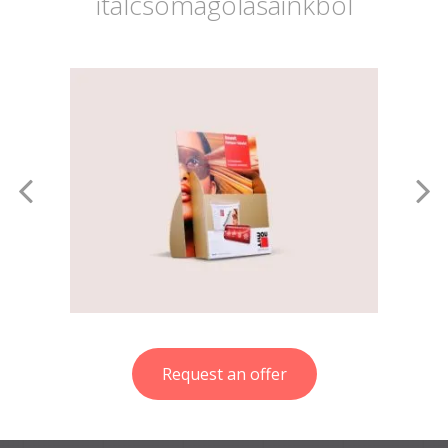
italcsomagolásainkból
Request an offer