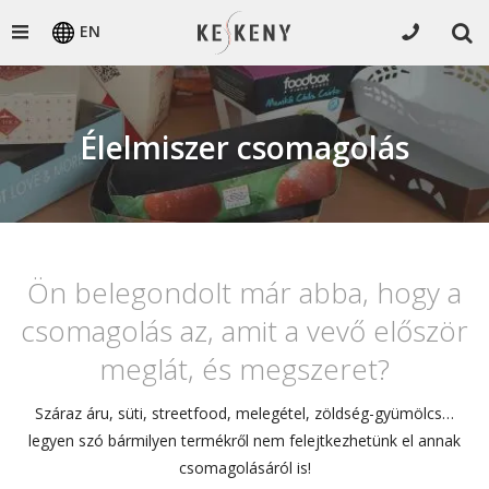
EN
Élelmiszer csomagolás
Ön belegondolt már abba, hogy a
csomagolás az, amit a vevő először
meglát, és megszeret?
Száraz áru, süti, streetfood, melegétel, zöldség-gyümölcs…
legyen szó bármilyen termékről nem felejtkezhetünk el annak
csomagolásáról is!