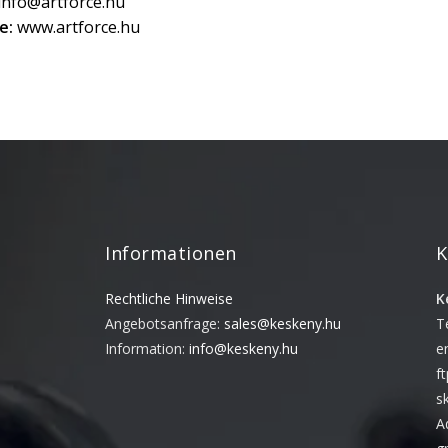
info@artforce.hu
e:
www.artforce.hu
Informationen
K
Rechtliche Hinweise
K
Angebotsanfrage:
sales@keskeny.hu
T
Information:
info@keskeny.hu
e
f
s
A