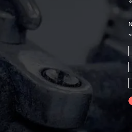
g
N
M