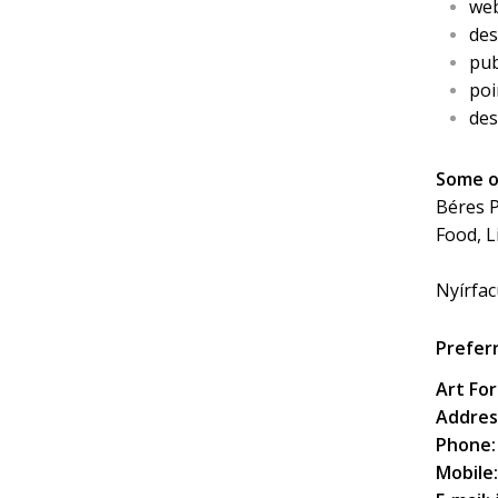
web
des
pub
poi
des
Some o
Béres P
Food, L
Nyírfac
Prefer
Art For
Addres
Phone:
Mobile: