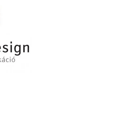
Kategóriák
AKCIÓ
Aktionen
Blog
Csomagolás
Design
Dienstleistungen
druck
Egyéb
Hírek
Nachrickten
Neuheiten
Szolgáltatások
Újdonság