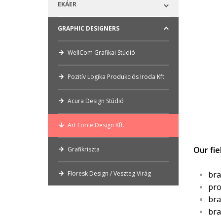
EKÁER
GRAPHIC DESIGNERS
WellCom Grafikai Stúdió
Pozitív Logika Produkciós Iroda Kft.
Acura Design Stúdió
Art Force Design Kft.
Our fie
Grafikriszta
bra
Floresk Design / Veszteg Virág
pro
bra
bra