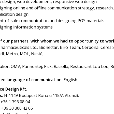
 design, web development, responsive web design
igning online and offline communication strategy, research
lication design
nt-of-sale communication and designing POS materials
igning information systems
f our partners, with whom we had to opportunity to wor
harmaceuticals Ltd., Bionectar, Biró Team, Cerbona, Ceres S
idl, Metro, MOL, Nesté,
ukor, OMV, Pannontej, Pick, Raciolla, Restaurant Lou Lou, Ri
red language of communication: English
ce Design Kft.
s:
H-1149 Budapest Róna u 115/A VI.em.3.
+36 1 793 08 04
+36 30 300 42 06