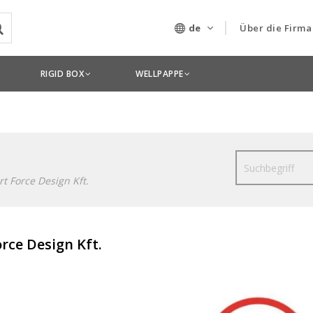
de
Über die Firma
Unser Untern
RIGID BOX
WELLPAPPE
Technologien
Suche
rt Force Design Kft.
orce Design Kft.