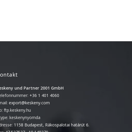
Juni 2018
November 2017
September 2017
Mai 2017
April 2017
März 2017
November 2016
Oktober 2016
ontakt
August 2016
Juni 2016
eskeny und Partner 2001 GmbH
elefonnummer:
+36 1 401 4060
Mai 2016
mail:
export@keskeny.com
April 2016
tp: ftp.keskeny.hu
März 2016
kype: keskenynyomda
Februar 2016
dresse:
1158 Budapest, Rákospalotai határút 6.