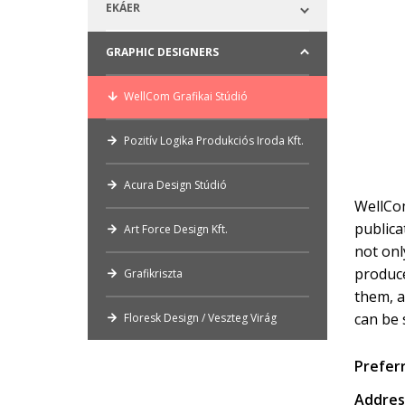
EKÁER
GRAPHIC DESIGNERS
WellCom Grafikai Stúdió
Pozitív Logika Produkciós Iroda Kft.
Acura Design Stúdió
WellCom
publica
Art Force Design Kft.
not onl
produce
Grafikriszta
them, a
can be 
Floresk Design / Veszteg Virág
Prefer
Addres