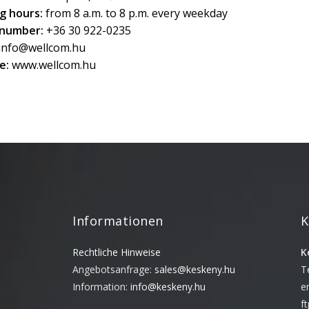
g hours:
from 8 a.m. to 8 p.m. every weekday
number:
+36 30 922-0235
info@wellcom.hu
e:
www.wellcom.hu
Informationen
K
Rechtliche Hinweise
K
Angebotsanfrage:
sales@keskeny.hu
T
Information:
info@keskeny.hu
e
f