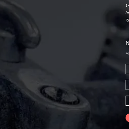
s
A
g
N
M