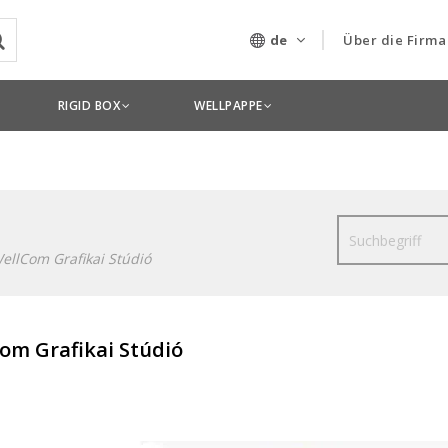
de
Über die Firma
Unser Untern
RIGID BOX
WELLPAPPE
Technologien
Suche
ellCom Grafikai Stúdió
om Grafikai Stúdió