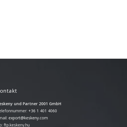
Unkategorisiert
Verpackung
Archívum
Januar 2022
Oktober 2021
Februar 2021
Januar 2021
April 2019
Februar 2019
ontakt
Januar 2019
eskeny und Partner 2001 GmbH
Dezember 2018
elefonnummer:
+36 1 401 4060
Oktober 2018
mail:
export@keskeny.com
August 2018
tp: ftp.keskeny.hu