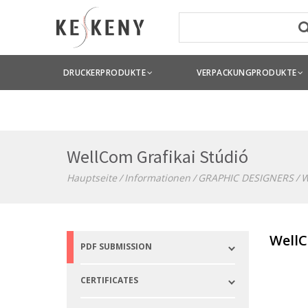
DRUCKERPRODUKTE
VERPACKUNGPRODUKTE
WellCom Grafikai Stúdió
Hauptseite
Informationen
GRAPHIC DESIGNERS
W
WellC
PDF SUBMISSION
CERTIFICATES