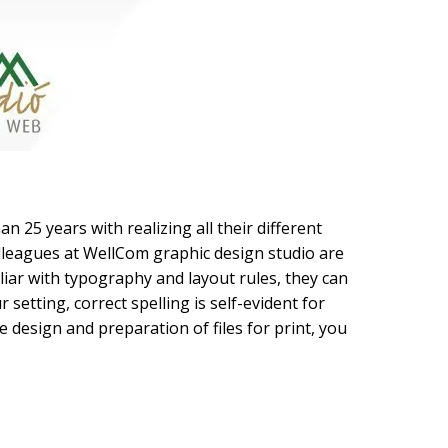
Kategóriák
AKCIÓ
Aktionen
Blog
Csomagolás
Design
Dienstleistungen
n 25 years with realizing all their different
druck
olleagues at WellCom graphic design studio are
Egyéb
miliar with typography and layout rules, they can
Hírek
etting, correct spelling is self-evident for
e design and preparation of files for print, you
Nachrickten
Neuheiten
Szolgáltatások
Újdonság