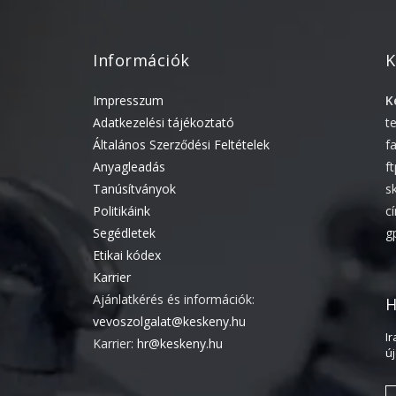
Információk
K
Impresszum
K
Adatkezelési tájékoztató
t
Általános Szerződési Feltételek
f
Anyagleadás
f
Tanúsítványok
s
Politikáink
c
Segédletek
g
Etikai kódex
Karrier
Ajánlatkérés és információk:
H
vevoszolgalat@keskeny.hu
I
Karrier:
hr@keskeny.hu
ú