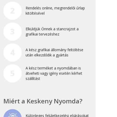
Újdonság
2
Rendelés online, megrendelői űrlap
kitöltésével
Uncategorized
3
Elküldjük Önnek a stancrajzot a
Archívum
grafikai tervezéshez
2026. április
4
A kész grafikai állomány feltöltése
2025. március
után elkezdődik a gyártás
2024. december
A kész terméket a nyomdában is
2024. november
5
átveheti vagy igény esetén kérhet
2024. október
szállítást
2024. szeptember
2024. április
Miért a Keskeny Nyomda?
2023. július
2022. október
Különleges felületkezelési eljárásokat
2022. szeptember