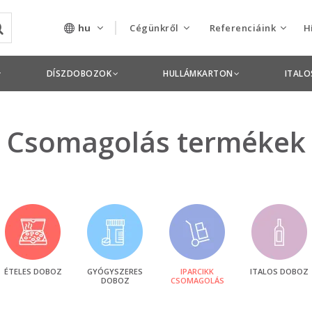
hu
Cégünkről
Referenciáink
H
Rólunk
Csomagolás termékek
DÍSZDOBOZOK
HULLÁMKARTON
ITAL
Szolgáltatásaink
Nyomdai termékek
Nyitott pozíciók,
Csomagolás termékek
állások
Tanusítványok
Termékdíj
nyilatkozatok
Pályázatok
ÉTELES DOBOZ
GYÓGYSZERES
IPARCIKK
ITALOS DOBOZ
DOBOZ
CSOMAGOLÁS
Éves beszámolók