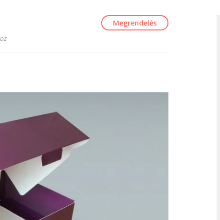
Megrendelés
boz