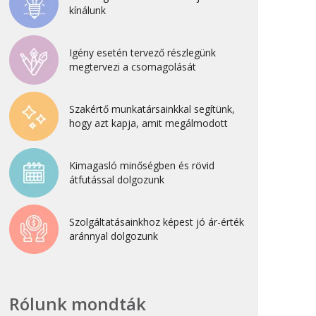
kínálunk
2022. április
2022. február
Igény esetén tervező részlegünk
2022. január
megtervezi a csomagolását
2021. október
2021. szeptember
Szakértő munkatársainkkal segítünk,
hogy azt kapja, amit megálmodott
2021. június
2021. március
Kimagasló minőségben és rövid
2021. február
átfutással dolgozunk
2021. január
2020. október
Szolgáltatásainkhoz képest jó ár-érték
aránnyal dolgozunk
2020. szeptember
2020. július
2020. június
Rólunk mondták
2020. április