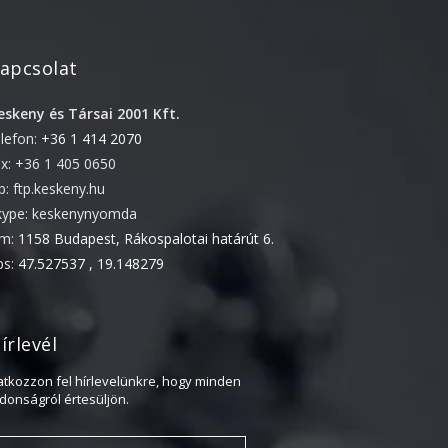
2018. február
2017. november
2017. október
apcsolat
2017. szeptember
eskeny és Társai 2001 Kft.
2017. július
elefon:
+36 1 414 2070
2017. június
ax: +36 1 405 0650
2017. május
tp: ftp.keskeny.hu
kype: keskenynyomda
2017. április
ím:
1158 Budapest, Rákospalotai határút 6.
2017. március
ps:
47.527537 , 19.148279
2016. november
2016. október
írlevél
2016. augusztus
2016. június
ratkozzon fel hírlevelünkre, hogy minden
jdonságról értesüljön.
2016. május
2016. április