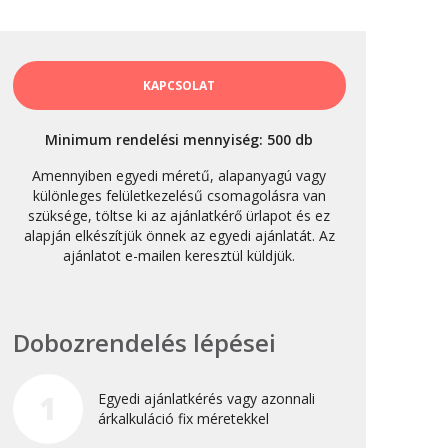
október 3, 2024
Kategóriák
KAPCSOLAT
AKCIÓ
Minimum rendelési mennyiség: 500 db
Anyagleadási segédletek
Amennyiben egyedi méretű, alapanyagú vagy
Blog
különleges felületkezelésű csomagolásra van
szüksége, töltse ki az ajánlatkérő ürlapot és ez
Csomagolás
alapján elkészítjük önnek az egyedi ajánlatát. Az
Design
ajánlatot e-mailen keresztül küldjük.
Dobozgyártás
Egyéb
Dobozrendelés lépései
Hírek
Inspiráció
1
Egyedi ajánlatkérés vagy azonnali
Nyomtatás
árkalkuláció fix méretekkel
Szolgáltatások