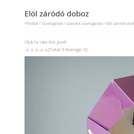
Elöl záródó doboz
Főoldal
/
Csomagolás
/
Iparcikk csomagolás
/
Elöl záródó do
Click to rate this post!
[Total:
0
Average:
0
]