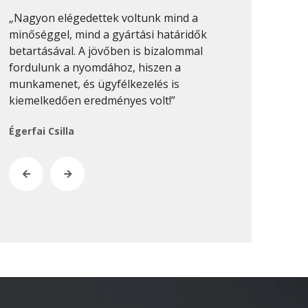
2020. február
„Nagyon elégedettek voltunk mind a
„Sok nyomdáv
2019. november
minőséggel, mind a gyártási határidők
munkákat min
betartásával. A jövőben is bizalommal
csinálni. Pro
2019. július
fordulunk a nyomdához, hiszen a
van, és ezt 
2019. június
munkamenet, és ügyfélkezelés is
munkánál megf
2019. május
kiemelkedően eredményes volt!”
Keresztes-Na
2019. április
Égerfai Csilla
2019. február
2019. január
2018. december
2018. október
2018. augusztus
2018. július
2018. június
2018. április