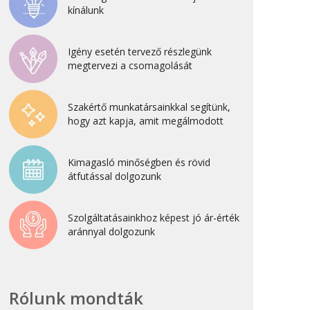
kínálunk
2022. április
2022. február
Igény esetén tervező részlegünk
2022. január
megtervezi a csomagolását
2021. október
2021. szeptember
Szakértő munkatársainkkal segítünk,
hogy azt kapja, amit megálmodott
2021. június
2021. március
Kimagasló minőségben és rövid
2021. február
átfutással dolgozunk
2021. január
2020. október
Szolgáltatásainkhoz képest jó ár-érték
aránnyal dolgozunk
2020. szeptember
2020. július
2020. június
Rólunk mondták
2020. április