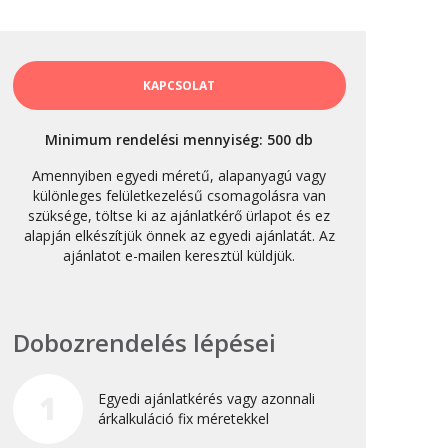
október 3, 2024
Kategóriák
KAPCSOLAT
AKCIÓ
Minimum rendelési mennyiség: 500 db
Anyagleadási segédletek
Amennyiben egyedi méretű, alapanyagú vagy
Blog
különleges felületkezelésű csomagolásra van
szüksége, töltse ki az ajánlatkérő ürlapot és ez
Csomagolás
alapján elkészítjük önnek az egyedi ajánlatát. Az
Design
ajánlatot e-mailen keresztül küldjük.
Dobozgyártás
Egyéb
Dobozrendelés lépései
Hírek
Inspiráció
1
Egyedi ajánlatkérés vagy azonnali
Nyomtatás
árkalkuláció fix méretekkel
Szolgáltatások