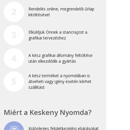
Újdonság
2
Rendelés online, megrendelői űrlap
kitöltésével
Uncategorized
3
Elküldjük Önnek a stancrajzot a
Archívum
grafikai tervezéshez
2026. április
4
A kész grafikai állomány feltöltése
2025. március
után elkezdődik a gyártás
2024. december
A kész terméket a nyomdában is
2024. november
5
átveheti vagy igény esetén kérhet
2024. október
szállítást
2024. szeptember
2024. április
Miért a Keskeny Nyomda?
2023. július
2022. október
Különleges felületkezelési eljárásokat
2022. szeptember