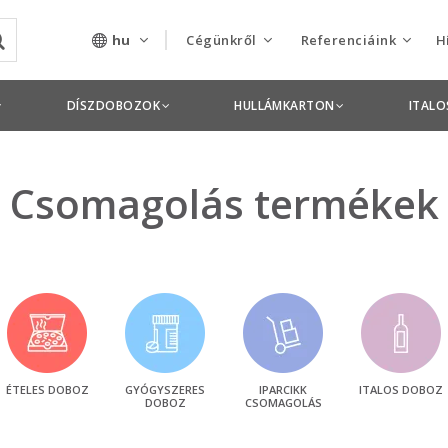
hu
Cégünkről
Referenciáink
H
Rólunk
Csomagolás termékek
DÍSZDOBOZOK
HULLÁMKARTON
ITAL
Szolgáltatásaink
Nyomdai termékek
Nyitott pozíciók,
Csomagolás termékek
állások
Tanusítványok
Termékdíj
nyilatkozatok
Pályázatok
ÉTELES DOBOZ
GYÓGYSZERES
IPARCIKK
ITALOS DOBOZ
DOBOZ
CSOMAGOLÁS
Éves beszámolók