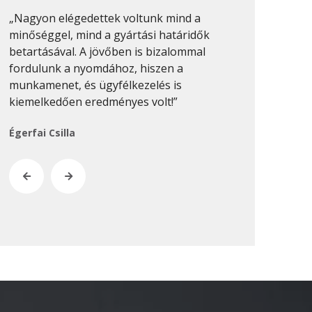
2020. február
„Nagyon elégedettek voltunk mind a
„Sok nyomdáv
2019. november
minőséggel, mind a gyártási határidők
munkákat min
betartásával. A jövőben is bizalommal
csinálni. Pro
2019. július
fordulunk a nyomdához, hiszen a
van, és ezt 
2019. június
munkamenet, és ügyfélkezelés is
munkánál megf
2019. május
kiemelkedően eredményes volt!”
Keresztes-Na
2019. április
Égerfai Csilla
2019. február
2019. január
2018. december
2018. október
2018. augusztus
2018. július
2018. június
2018. április