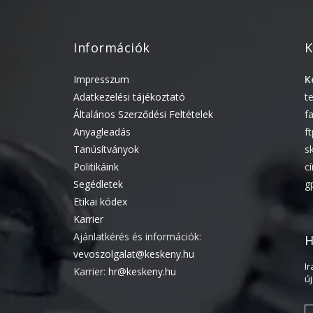
Információk
K
Impresszum
K
Adatkezelési tájékoztató
t
Általános Szerződési Feltételek
f
Anyagleadás
f
Tanúsítványok
s
Politikáink
c
Segédletek
g
Etikai kódex
Karrier
Ajánlatkérés és információk:
H
vevoszolgalat@keskeny.hu
I
Karrier:
hr@keskeny.hu
ú