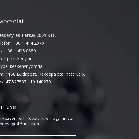
2018. február
2017. november
2017. október
apcsolat
2017. szeptember
eskeny és Társai 2001 Kft.
2017. július
elefon:
+36 1 414 2070
2017. június
ax: +36 1 405 0650
2017. május
tp: ftp.keskeny.hu
kype: keskenynyomda
2017. április
ím:
1158 Budapest, Rákospalotai határút 6.
2017. március
ps:
47.527537 , 19.148279
2016. november
2016. október
írlevél
2016. augusztus
2016. június
ratkozzon fel hírlevelünkre, hogy minden
jdonságról értesüljön.
2016. május
2016. április