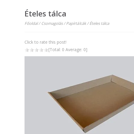
Ételes tálca
Főoldal
/
Csomagolás
/
Papírtálcák
/
Ételes tálca
Click to rate this post!
[Total:
0
Average:
0
]