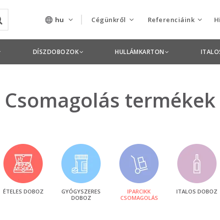
hu
Cégünkről
Referenciáink
H
Rólunk
Csomagolás termékek
DÍSZDOBOZOK
HULLÁMKARTON
ITAL
Szolgáltatásaink
Nyomdai termékek
Nyitott pozíciók,
Csomagolás termékek
állások
Tanusítványok
Termékdíj
nyilatkozatok
Pályázatok
ÉTELES DOBOZ
GYÓGYSZERES
IPARCIKK
ITALOS DOBOZ
DOBOZ
CSOMAGOLÁS
Éves beszámolók