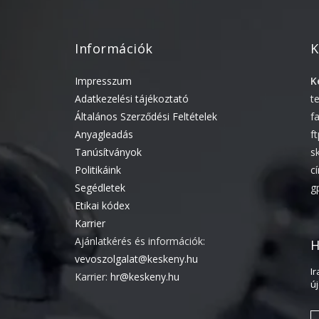
Információk
K
Impresszum
K
Adatkezelési tájékoztató
t
Általános Szerződési Feltételek
f
Anyagleadás
f
Tanúsítványok
s
Politikáink
c
Segédletek
g
Etikai kódex
Karrier
Ajánlatkérés és információk:
H
vevoszolgalat@keskeny.hu
I
Karrier:
hr@keskeny.hu
ú