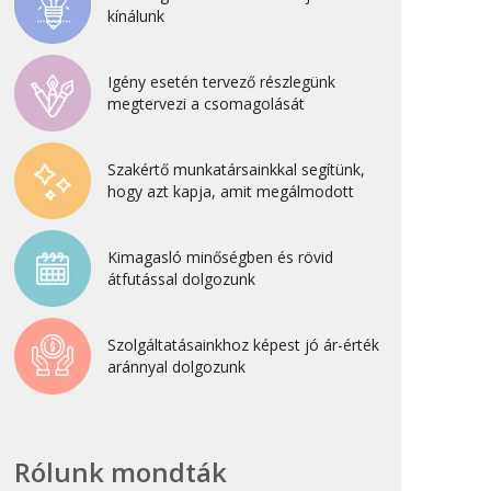
kínálunk
2022. április
2022. február
Igény esetén tervező részlegünk
2022. január
megtervezi a csomagolását
2021. október
2021. szeptember
Szakértő munkatársainkkal segítünk,
hogy azt kapja, amit megálmodott
2021. június
2021. március
Kimagasló minőségben és rövid
2021. február
átfutással dolgozunk
2021. január
2020. október
Szolgáltatásainkhoz képest jó ár-érték
aránnyal dolgozunk
2020. szeptember
2020. július
2020. június
Rólunk mondták
2020. április