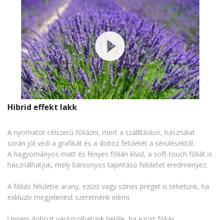
Hibrid effekt lakk
A nyomatot célszerű fóliázni, mert a szállításkor, használat
során jól védi a grafikát és a doboz felületét a sérülésektől.
A hagyományos matt és fényes fólián kívül, a soft-touch fóliát is
használhatjuk, mely bársonyos tapintású felületet eredményez.
A fóliás felületre arany, ezüst vagy színes préget is tehetünk, ha
exkluzív megjelenést szeretnénk elérni.
Ünnepi dobozt varázsolhatunk belőle, ha ezüst fóliás