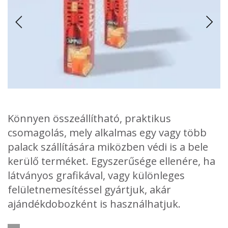
Könnyen összeállítható, praktikus
csomagolás, mely alkalmas egy vagy több
palack szállítására miközben védi is a bele
kerülő terméket. Egyszerűsége ellenére, ha
látványos grafikával, vagy különleges
felületnemesítéssel gyártjuk, akár
ajándékdobozként is használhatjuk.
Alkalmazkodva a palack paramétereihez, többféle méretben
Szinte minden esetben kasírozott mikrohullámból készül a