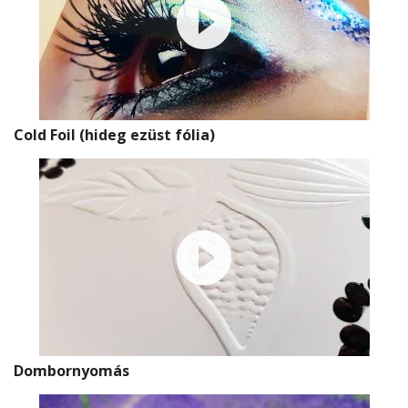
Cold Foil (hideg ezüst fólia)
Dombornyomás