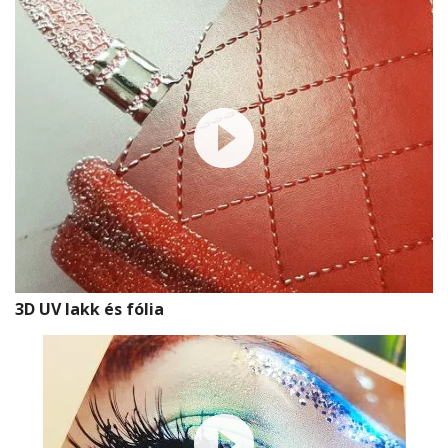
3D UV lakk és fólia