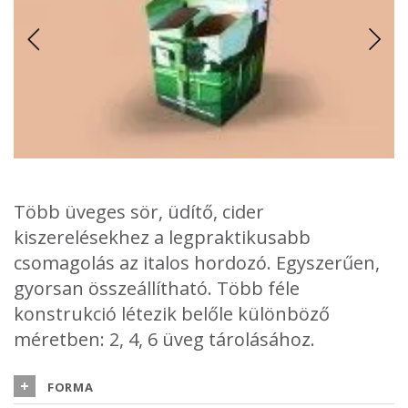
Több üveges sör, üdítő, cider
kiszerelésekhez a legpraktikusabb
csomagolás az italos hordozó. Egyszerűen,
gyorsan összeállítható. Több féle
konstrukció létezik belőle különböző
méretben: 2, 4, 6 üveg tárolásához.
Az italos hordozó dobozok formája többnyire hasonló, négy
vagy hat üveg szállítására használhatók. Nagy mennyiségben is
Hordozó dobozokhoz a legmegfelelőbb alapanyagok a kraft
FORMA
gyorsan legyárthatók, kis helyigényű termékek, látványukban
kartonok, melyek jól bírják a súly terhelést. Mázolt oldaluk