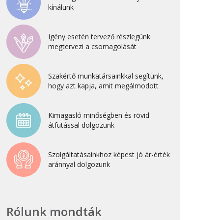
kínálunk
2022. április
2022. február
Igény esetén tervező részlegünk
2022. január
megtervezi a csomagolását
2021. október
2021. szeptember
Szakértő munkatársainkkal segítünk,
hogy azt kapja, amit megálmodott
2021. június
2021. március
Kimagasló minőségben és rövid
2021. február
átfutással dolgozunk
2021. január
2020. október
Szolgáltatásainkhoz képest jó ár-érték
aránnyal dolgozunk
2020. szeptember
2020. július
2020. június
Rólunk mondták
2020. április