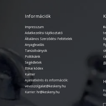
Információk
K
Impresszum
K
Adatkezelési tájékoztató
t
Általános Szerződési Feltételek
f
Anyagleadás
f
Tanúsítványok
s
Politikáink
c
Segédletek
g
Etikai kódex
Karrier
Ajánlatkérés és információk:
H
vevoszolgalat@keskeny.hu
I
Karrier:
hr@keskeny.hu
ú