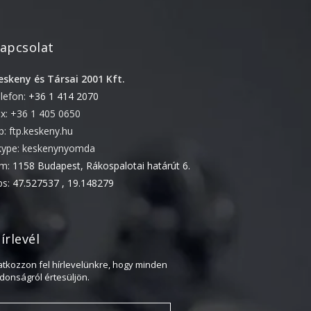
2018. február
2017. november
2017. október
apcsolat
2017. szeptember
eskeny és Társai 2001 Kft.
2017. július
elefon:
+36 1 414 2070
2017. június
ax: +36 1 405 0650
2017. május
tp: ftp.keskeny.hu
kype: keskenynyomda
2017. április
ím:
1158 Budapest, Rákospalotai határút 6.
2017. március
ps:
47.527537 , 19.148279
2016. november
2016. október
írlevél
2016. augusztus
2016. június
ratkozzon fel hírlevelünkre, hogy minden
jdonságról értesüljön.
2016. május
2016. április