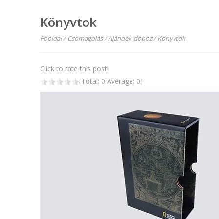
Könyvtok
Főoldal
/
Csomagolás
/
Ajándék doboz
/
Könyvtok
Click to rate this post!
[Total:
0
Average:
0
]