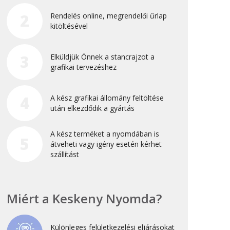
Újdonság
2
Rendelés online, megrendelői űrlap
kitöltésével
Uncategorized
3
Elküldjük Önnek a stancrajzot a
Archívum
grafikai tervezéshez
2026. április
4
A kész grafikai állomány feltöltése
2025. március
után elkezdődik a gyártás
2024. december
A kész terméket a nyomdában is
2024. november
5
átveheti vagy igény esetén kérhet
2024. október
szállítást
2024. szeptember
2024. április
Miért a Keskeny Nyomda?
2023. július
2022. október
Különleges felületkezelési eljárásokat
2022. szeptember