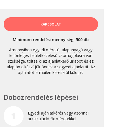
október 3, 2024
Kategóriák
KAPCSOLAT
AKCIÓ
Minimum rendelési mennyiség: 500 db
Anyagleadási segédletek
Amennyiben egyedi méretű, alapanyagú vagy
Blog
különleges felületkezelésű csomagolásra van
szüksége, töltse ki az ajánlatkérő ürlapot és ez
Csomagolás
alapján elkészítjük önnek az egyedi ajánlatát. Az
Design
ajánlatot e-mailen keresztül küldjük.
Dobozgyártás
Egyéb
Dobozrendelés lépései
Hírek
Inspiráció
1
Egyedi ajánlatkérés vagy azonnali
Nyomtatás
árkalkuláció fix méretekkel
Szolgáltatások