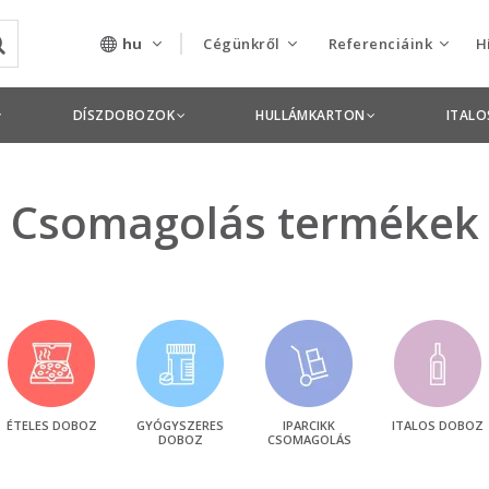
hu
Cégünkről
Referenciáink
H
Rólunk
Csomagolás termékek
DÍSZDOBOZOK
HULLÁMKARTON
ITAL
Szolgáltatásaink
Nyomdai termékek
Nyitott pozíciók,
Csomagolás termékek
állások
Tanusítványok
Termékdíj
nyilatkozatok
Pályázatok
ÉTELES DOBOZ
GYÓGYSZERES
IPARCIKK
ITALOS DOBOZ
DOBOZ
CSOMAGOLÁS
Éves beszámolók