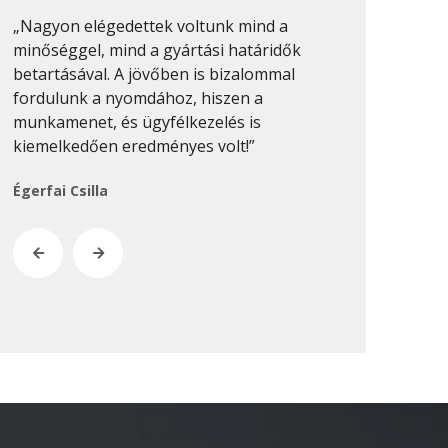
2020. február
„Nagyon elégedettek voltunk mind a
„Sok nyomdáv
2019. november
minőséggel, mind a gyártási határidők
munkákat min
betartásával. A jövőben is bizalommal
csinálni. Pro
2019. július
fordulunk a nyomdához, hiszen a
van, és ezt 
2019. június
munkamenet, és ügyfélkezelés is
munkánál megf
2019. május
kiemelkedően eredményes volt!”
Keresztes-Na
2019. április
Égerfai Csilla
2019. február
2019. január
2018. december
2018. október
2018. augusztus
2018. július
2018. június
2018. április