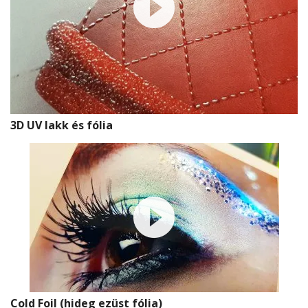
3D UV lakk és fólia
Cold Foil (hideg ezüst fólia)