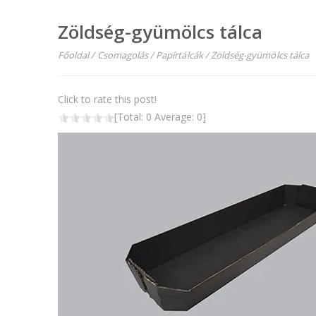
Zöldség-gyümölcs tálca
Főoldal
/
Csomagolás
/
Papírtálcák
/
Zöldség-gyümölcs tálca
Click to rate this post!
[Total:
0
Average:
0
]