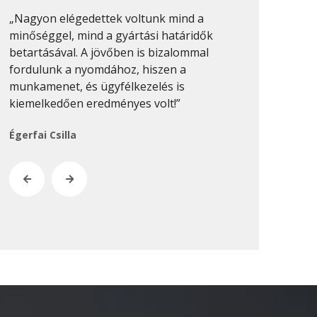
2020. február
„Nagyon elégedettek voltunk mind a
„Sok nyomdáv
2019. november
minőséggel, mind a gyártási határidők
munkákat min
betartásával. A jövőben is bizalommal
csinálni. Pro
2019. július
fordulunk a nyomdához, hiszen a
van, és ezt 
2019. június
munkamenet, és ügyfélkezelés is
munkánál megf
2019. május
kiemelkedően eredményes volt!”
Keresztes-Na
2019. április
Égerfai Csilla
2019. február
2019. január
2018. december
2018. október
2018. augusztus
2018. július
2018. június
2018. április