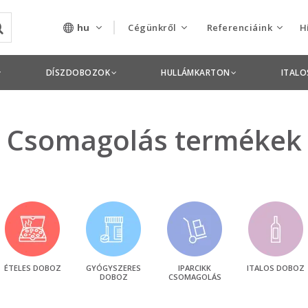
hu
Cégünkről
Referenciáink
H
Rólunk
Csomagolás termékek
DÍSZDOBOZOK
HULLÁMKARTON
ITAL
Szolgáltatásaink
Nyomdai termékek
Nyitott pozíciók,
Csomagolás termékek
állások
Tanusítványok
Termékdíj
nyilatkozatok
Pályázatok
ÉTELES DOBOZ
GYÓGYSZERES
IPARCIKK
ITALOS DOBOZ
DOBOZ
CSOMAGOLÁS
Éves beszámolók