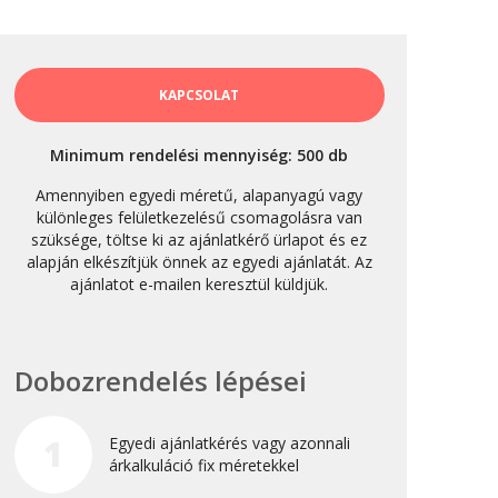
október 3, 2024
Kategóriák
KAPCSOLAT
AKCIÓ
Minimum rendelési mennyiség: 500 db
Anyagleadási segédletek
Amennyiben egyedi méretű, alapanyagú vagy
Blog
különleges felületkezelésű csomagolásra van
szüksége, töltse ki az ajánlatkérő ürlapot és ez
Csomagolás
alapján elkészítjük önnek az egyedi ajánlatát. Az
Design
ajánlatot e-mailen keresztül küldjük.
Dobozgyártás
Egyéb
Dobozrendelés lépései
Hírek
Inspiráció
1
Egyedi ajánlatkérés vagy azonnali
Nyomtatás
árkalkuláció fix méretekkel
Szolgáltatások