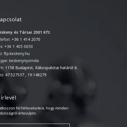
2018. február
2017. november
2017. október
apcsolat
2017. szeptember
eskeny és Társai 2001 Kft.
2017. július
elefon:
+36 1 414 2070
2017. június
ax: +36 1 405 0650
2017. május
tp: ftp.keskeny.hu
kype: keskenynyomda
2017. április
ím:
1158 Budapest, Rákospalotai határút 6.
2017. március
ps:
47.527537 , 19.148279
2016. november
2016. október
írlevél
2016. augusztus
2016. június
ratkozzon fel hírlevelünkre, hogy minden
jdonságról értesüljön.
2016. május
2016. április