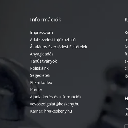
Információk
K
Impresszum
K
Adatkezelési tájékoztató
t
Általános Szerződési Feltételek
f
Anyagleadás
f
Tanúsítványok
s
Politikáink
c
Segédletek
g
Etikai kódex
Karrier
Ajánlatkérés és információk:
H
vevoszolgalat@keskeny.hu
I
Karrier:
hr@keskeny.hu
ú