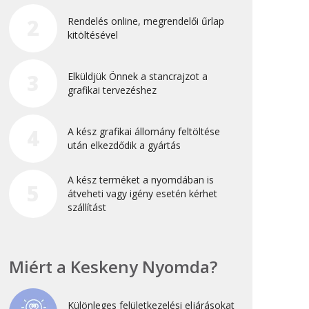
Újdonság
2
Rendelés online, megrendelői űrlap
kitöltésével
Uncategorized
3
Elküldjük Önnek a stancrajzot a
Archívum
grafikai tervezéshez
2026. április
4
A kész grafikai állomány feltöltése
2025. március
után elkezdődik a gyártás
2024. december
A kész terméket a nyomdában is
2024. november
5
átveheti vagy igény esetén kérhet
2024. október
szállítást
2024. szeptember
2024. április
Miért a Keskeny Nyomda?
2023. július
2022. október
Különleges felületkezelési eljárásokat
2022. szeptember