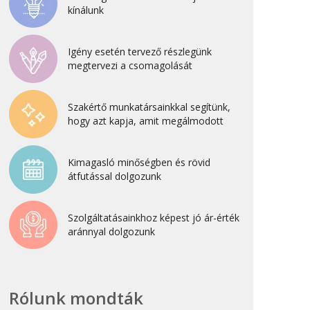
kínálunk
2022. április
2022. február
Igény esetén tervező részlegünk
2022. január
megtervezi a csomagolását
2021. október
2021. szeptember
Szakértő munkatársainkkal segítünk,
hogy azt kapja, amit megálmodott
2021. június
2021. március
Kimagasló minőségben és rövid
2021. február
átfutással dolgozunk
2021. január
2020. október
Szolgáltatásainkhoz képest jó ár-érték
aránnyal dolgozunk
2020. szeptember
2020. július
2020. június
Rólunk mondták
2020. április