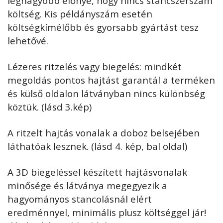
legnagyobb előnye, hogy nincs stancszerszám
költség. Kis példányszám esetén
költségkímélőbb és gyorsabb gyártást tesz
lehetővé.
Lézeres ritzelés vagy biegelés: mindkét
megoldás pontos hajtást garantál a terméken
és külső oldalon látványban nincs különbség
köztük. (lásd 3.kép)
A ritzelt hajtás vonalak a doboz belsejében
láthatóak lesznek. (lásd 4. kép, bal oldal)
A 3D biegeléssel készített hajtásvonalak
minősége és látványa megegyezik a
hagyományos stancolásnál elért
eredménnyel, minimális plusz költséggel jár!