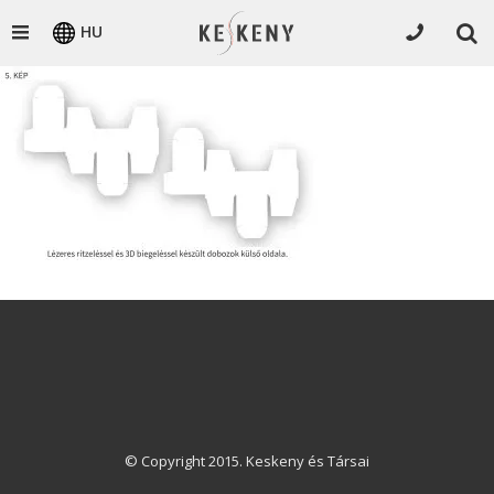
HU
© Copyright 2015. Keskeny és Társai