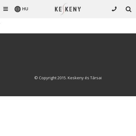
HU
© Copyright 2015. Keskeny és Társai