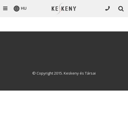
HU
© Copyright 2015. Keskeny és Társai