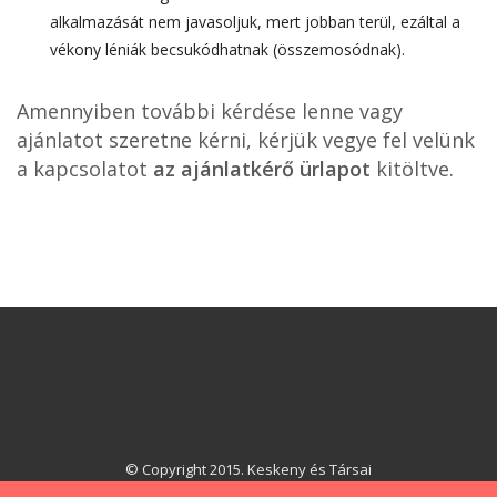
alkalmazását nem javasoljuk, mert jobban terül, ezáltal a
vékony léniák becsukódhatnak (összemosódnak).
Amennyiben további kérdése lenne vagy
ajánlatot szeretne kérni, kérjük vegye fel velünk
a kapcsolatot
az ajánlatkérő ürlapot
kitöltve.
© Copyright 2015. Keskeny és Társai