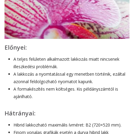
Előnyei:
A teljes felületen alkalmazott lakkozás miatt nincsenek
illeszkedési problémák.
A lakkozás a nyomtatással egy menetben történik, ezáltal
azonnal feldolgozható nyomatot kapunk.
A formakészítés nem költséges. Kis példányszámtól is
ajánlható.
Hátrányai:
Hibrid lakkozható maximális ívméret: B2 (720×520 mm).
Finom vonalas grafikák esetén a durva hibrid lakk