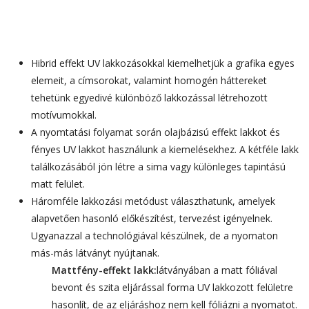
Hibrid effekt UV lakkozásokkal kiemelhetjük a grafika egyes
elemeit, a címsorokat, valamint homogén háttereket
tehetünk egyedivé különböző lakkozással létrehozott
motívumokkal.
A nyomtatási folyamat során olajbázisú effekt lakkot és
fényes UV lakkot használunk a kiemelésekhez. A kétféle lakk
találkozásából jön létre a sima vagy különleges tapintású
matt felület.
Háromféle lakkozási metódust választhatunk, amelyek
alapvetően hasonló előkészítést, tervezést igényelnek.
Ugyanazzal a technológiával készülnek, de a nyomaton
más-más látványt nyújtanak.
Mattfény-effekt lakk:
látványában a matt fóliával
bevont és szita eljárással forma UV lakkozott felületre
hasonlít, de az eljáráshoz nem kell fóliázni a nyomatot.