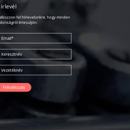
írlevél
Újdonság
Uncategorized
ratkozzon fel hírlevelünkre, hogy minden
jdonságról értesüljön.
Archívum
2026. április
2025. március
2024. december
2024. november
2024. október
2024. szeptember
2024. április
2023. július
2022. október
2022. szeptember