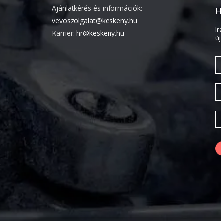
Ajánlatkérés és információk:
H
vevoszolgalat@keskeny.hu
I
Karrier:
hr@keskeny.hu
ú