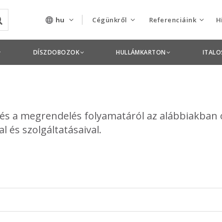
hu
Cégünkről
Referenciáink
H
Rólunk
Csomagolás termékek
DÍSZDOBOZOK
HULLÁMKARTON
ITAL
Szolgáltatásaink
Nyomdai termékek
Nyitott pozíciók,
állások
 és a megrendelés folyamatáról az alábbiakban
 és szolgáltatásaival.
Tanusítványok
Termékdíj
nyilatkozatok
Pályázatok
Éves beszámolók