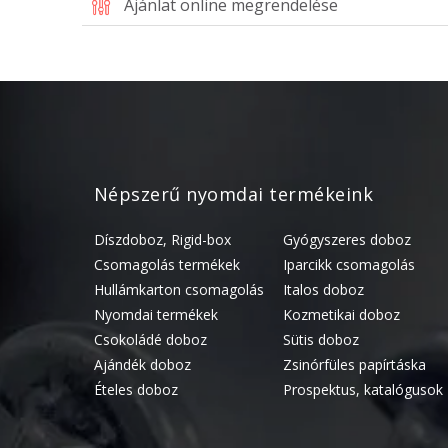
Ajánlat online megrendelése
Népszerű nyomdai termékeink
Díszdoboz, Rigid-box
Gyógyszeres doboz
Csomagolás termékek
Iparcikk csomagolás
Hullámkarton csomagolás
Italos doboz
Nyomdai termékek
Kozmetikai doboz
Csokoládé doboz
Sütis doboz
Ajándék doboz
Zsinórfüles papírtáska
Ételes doboz
Prospektus, katalógusok