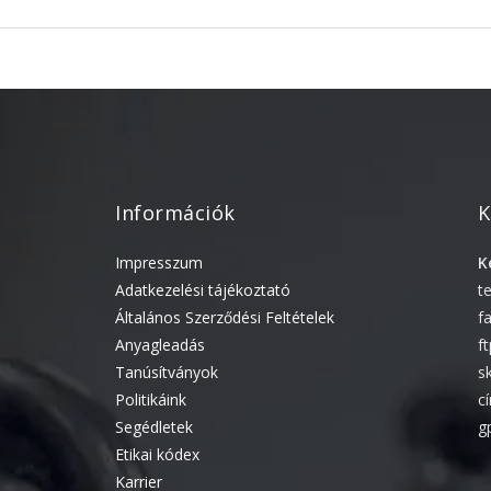
Információk
K
Impresszum
K
Adatkezelési tájékoztató
t
Általános Szerződési Feltételek
f
Anyagleadás
f
Tanúsítványok
s
Politikáink
c
Segédletek
g
Etikai kódex
Karrier