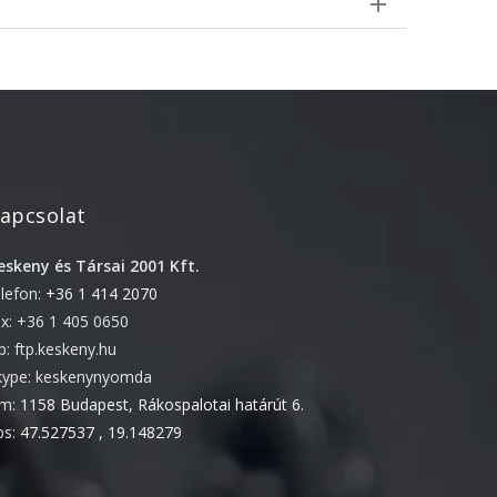
október 3, 2024
Kategóriák
AKCIÓ
Anyagleadási segédletek
Blog
apcsolat
Csomagolás
eskeny és Társai 2001 Kft.
Design
elefon:
+36 1 414 2070
Dobozgyártás
ax: +36 1 405 0650
Egyéb
tp: ftp.keskeny.hu
kype: keskenynyomda
Hírek
ím:
1158 Budapest, Rákospalotai határút 6.
Inspiráció
ps:
47.527537 , 19.148279
Nyomtatás
Szolgáltatások