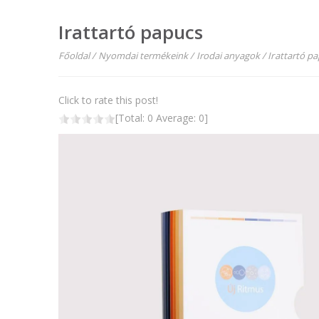
Irattartó papucs
Főoldal
/
Nyomdai termékeink
/
Irodai anyagok
/
Irattartó p
Click to rate this post!
[Total:
0
Average:
0
]