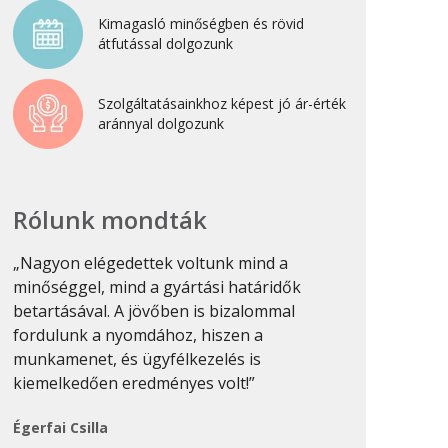
Újdonság
Kimagasló minőségben és rövid
átfutással dolgozunk
Uncategorized
Szolgáltatásainkhoz képest jó ár-érték
Archívum
aránnyal dolgozunk
2026. április
2025. március
Rólunk mondták
2024. december
2024. november
„Nagyon elégedettek voltunk mind a
„Sok nyomdáv
minőséggel, mind a gyártási határidők
munkákat min
2024. október
betartásával. A jövőben is bizalommal
csinálni. Pro
2024. szeptember
fordulunk a nyomdához, hiszen a
van, és ezt 
2024. április
munkamenet, és ügyfélkezelés is
munkánál megf
kiemelkedően eredményes volt!”
2023. július
Keresztes-Na
2022. október
Égerfai Csilla
2022. szeptember