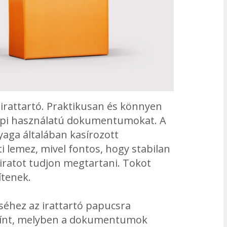
 irattartó. Praktikusan és könnyen
napi használatú dokumentumokat. A
nyaga általában kasírozott
i lemez, mivel fontos, hogy stabilan
iratot tudjon megtartani. Tokot
ítenek.
éhez az irattartó papucsra
sínt, melyben a dokumentumok