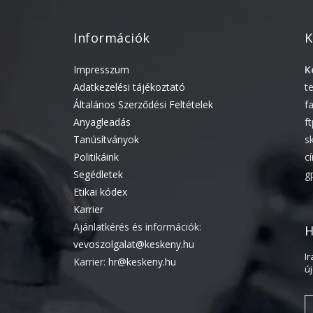
Információk
K
Impresszum
K
Adatkezelési tájékoztató
t
Általános Szerződési Feltételek
f
Anyagleadás
f
Tanúsítványok
s
Politikáink
c
Segédletek
g
Etikai kódex
Karrier
Ajánlatkérés és információk:
H
vevoszolgalat@keskeny.hu
I
Karrier:
hr@keskeny.hu
ú