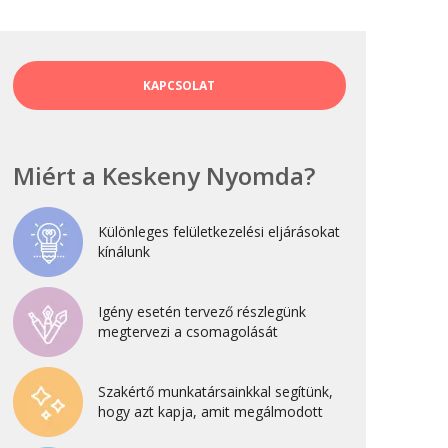
október 3, 2024
Kategóriák
KAPCSOLAT
AKCIÓ
Anyagleadási segédletek
Miért a Keskeny Nyomda?
Blog
Csomagolás
Különleges felületkezelési eljárásokat
Design
kínálunk
Dobozgyártás
Igény esetén tervező részlegünk
Egyéb
megtervezi a csomagolását
Hírek
Inspiráció
Szakértő munkatársainkkal segítünk,
Nyomtatás
hogy azt kapja, amit megálmodott
Szolgáltatások