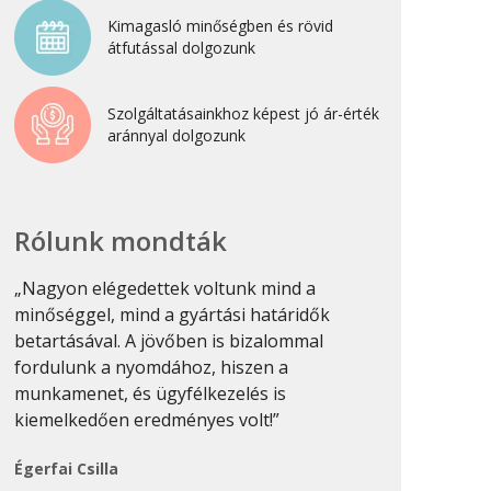
Újdonság
Kimagasló minőségben és rövid
átfutással dolgozunk
Uncategorized
Szolgáltatásainkhoz képest jó ár-érték
Archívum
aránnyal dolgozunk
2026. április
2025. március
Rólunk mondták
2024. december
2024. november
„Nagyon elégedettek voltunk mind a
„Sok nyomdáv
minőséggel, mind a gyártási határidők
munkákat min
2024. október
betartásával. A jövőben is bizalommal
csinálni. Pro
2024. szeptember
fordulunk a nyomdához, hiszen a
van, és ezt 
2024. április
munkamenet, és ügyfélkezelés is
munkánál megf
kiemelkedően eredményes volt!”
2023. július
Keresztes-Na
2022. október
Égerfai Csilla
2022. szeptember