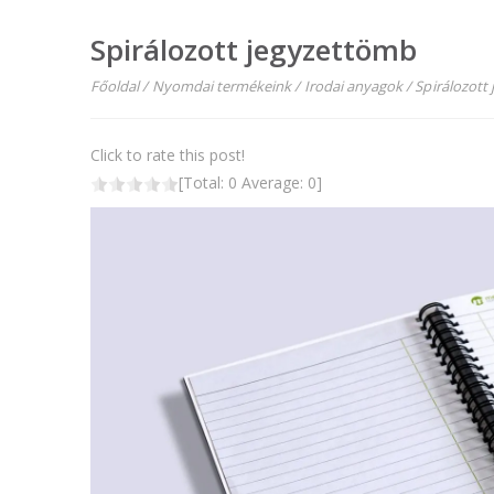
Spirálozott jegyzettömb
Főoldal
/
Nyomdai termékeink
/
Irodai anyagok
/
Spirálozott
Click to rate this post!
[Total:
0
Average:
0
]