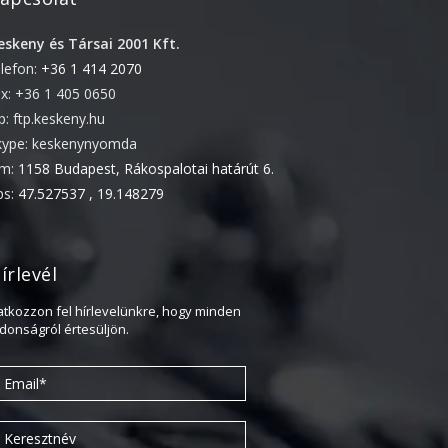
2020. február
eskeny és Társai 2001 Kft.
2019. november
elefon:
+36 1 414 2070
2019. július
ax: +36 1 405 0650
2019. június
tp: ftp.keskeny.hu
2019. május
kype: keskenynyomda
ím:
1158 Budapest, Rákospalotai határút 6.
2019. április
ps:
47.527537 , 19.148279
2019. február
2019. január
2018. december
írlevél
2018. október
ratkozzon fel hírlevelünkre, hogy minden
2018. augusztus
jdonságról értesüljön.
2018. július
2018. június
2018. április