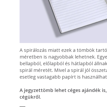
A spirálozás miatt ezek a tömbök tartó
méretben is nagyobbak lehetnek. Egye
bellapból, előlapból és hátlapból álln
spirál méretét. Mivel a spirál jól össze
esetleg vastagabb papírt is használha
A jegyzettömb lehet céges ajándék is
cégükről.