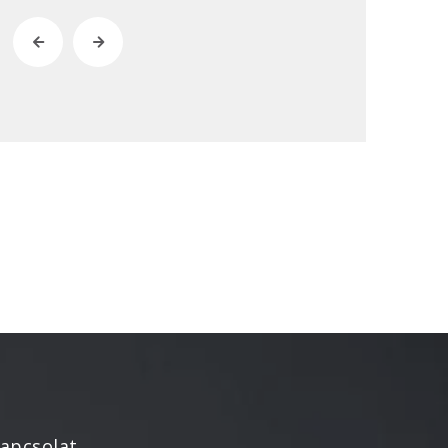
2022. április
2022. február
2022. január
2021. október
2021. szeptember
2021. június
2021. március
2021. február
2021. január
2020. október
2020. szeptember
2020. július
2020. június
2020. április
apcsolat