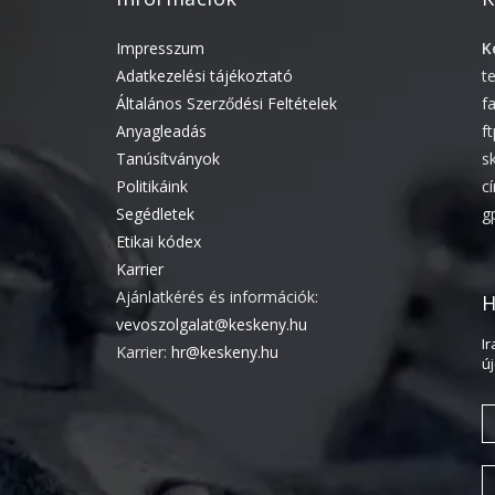
Impresszum
K
Adatkezelési tájékoztató
t
Általános Szerződési Feltételek
f
Anyagleadás
f
Tanúsítványok
s
Politikáink
c
Segédletek
g
Etikai kódex
Karrier
Ajánlatkérés és információk:
H
vevoszolgalat@keskeny.hu
I
Karrier:
hr@keskeny.hu
ú